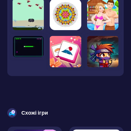
Схожі ігри