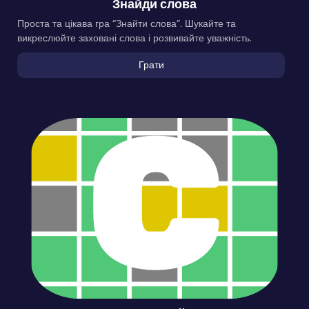
Знайди слова
Проста та цікава гра “Знайти слова”. Шукайте та
викреслюйте заховані слова і розвивайте уважність.
Грати