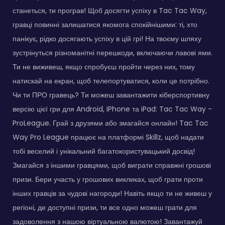
станеться, ти програв! Щоб досягти успіху в Tac Tac Way,
гравці повинні залишатися якомога спокійнішими: ті, хто
панікує, рідко досягають успіху в цій грі! На твоєму шляху
зустрінуться різноманітні перешкоди, включаючи лавові ями.
Ти не виживеш, якщо спробуєш пройти через них, тому
натискай на екран, щоб телепортуватися, коли це потрібно.
Чи ти ПРО гравець? Ти можеш завантажити кіберспортивну
версію цієї гри для Android, iPhone та iPad: Tac Tac Way -
ProLeague. Грай з друзями або змагайся онлайн! Tac Tac
Way Pro League працює на платформі Skillz, щоб надати
тобі веселий і унікальний багатокористувацький досвід!
Змагайся з іншими гравцями, щоб виграти справжні грошові
призи. Бери участь у грошових викликах, щоб грати проти
інших гравців за чудові нагороди! Навіть якщо ти не живеш у
регіоні, де доступні призи, ти все одно можеш грати для
задоволення з нашою віртуальною валютою! Завантажуй