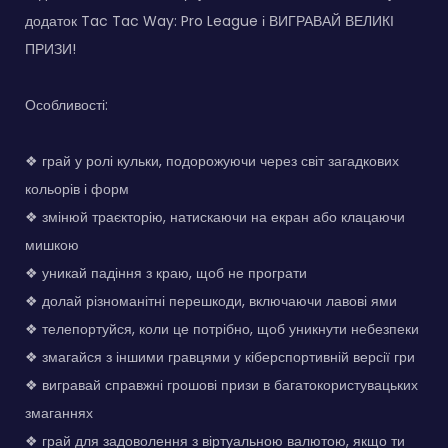
додаток Tac Tac Way: Pro League і ВИГРАВАЙ ВЕЛИКІ
ПРИЗИ!
Особливості:
❖ грай у ролі кульки, подорожуючи через світ загадкових
кольорів і форм
❖ змінюй траєкторію, натискаючи на екран або клацаючи
мишкою
❖ уникай падіння з краю, щоб не програти
❖ долай різноманітні перешкоди, включаючи лавові ями
❖ телепортуйся, коли це потрібно, щоб уникнути небезпеки
❖ змагайся з іншими гравцями у кіберспортивній версії гри
❖ вигравай справжні грошові призи в багатокористувацьких
змаганнях
❖ грай для задоволення з віртуальною валютою, якщо ти