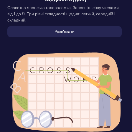
Славетна японська головоломка. Заповніть сітку числами
від 1 до 9. Три рівні складності щодня: легкий, середній і
складний.
Розвʼязати