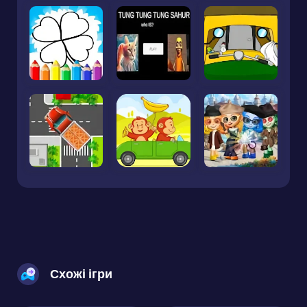
Схожі ігри