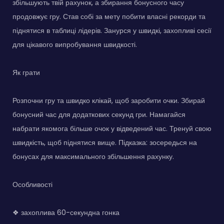
збільшують твій рахунок, а збирання бонусного часу
продовжує гру. Став собі за мету побити власні рекорди та
піднятися в таблиці лідерів. Занурся у швидкі, захопливі сесії
для цікавого випробування швидкості.
Як грати
Розпочни гру та швидко клікай, щоб заробити очки. Збирай
бонусний час для додаткових секунд гри. Намагайся
набрати якомога більше очок у відведений час. Тренуй свою
швидкість, щоб піднятися вище. Підказка: зосередься на
бонусах для максимального збільшення рахунку.
Особливості
❖ захоплива 60-секундна гонка