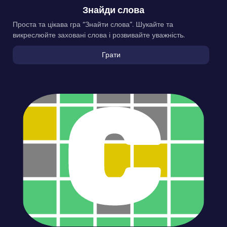
Знайди слова
Проста та цікава гра “Знайти слова”. Шукайте та
викреслюйте заховані слова і розвивайте уважність.
Грати