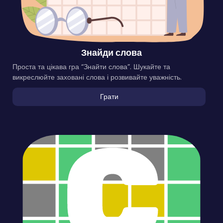
Знайди слова
Проста та цікава гра “Знайти слова”. Шукайте та
викреслюйте заховані слова і розвивайте уважність.
Грати