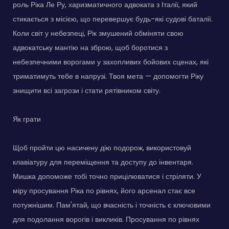
роль Ріка Ле Ру, харизматичного адвоката з Італії, який
стикається з місією, що перевершує будь-які судові баталії.
Коли світ у небезпеці, Рік змушений обміняти свою
адвокатську мантію на зброю, щоб боротися з
небезпечними ворогами у захопливих бойових сценах, які
триматимуть тебе в напрузі. Твоя мета — допомогти Ріку
знищити всі загрози і стати рятівником світу.
Як грати
Щоб пройти цю насичену дію подорож, використовуй
клавіатуру для переміщення та доступу до інвентаря.
Мишка допоможе тобі точно прицілюватися і стріляти. У
міру просування Ріка по рівнях, його арсенал стає все
потужнішим. Пам'ятай, що вчасність і точність є ключовими
для подолання ворогів і викликів. Просування по рівнях