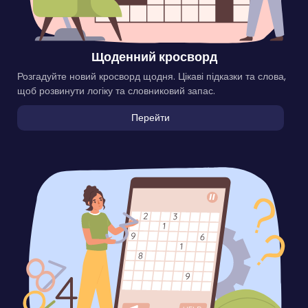
Щоденний кросворд
Розгадуйте новий кросворд щодня. Цікаві підказки та слова,
щоб розвинути логіку та словниковий запас.
Перейти