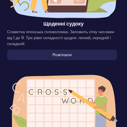
Щоденні судоку
Славетна японська головоломка. Заповніть сітку числами
від 1 до 9. Три рівні складності щодня: легкий, середній і
складний.
Розвʼязати