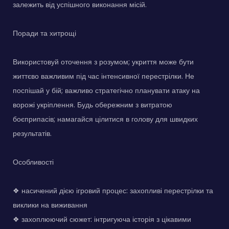
залежить від успішного виконання місій.
Поради та хитрощі
Використовуй оточення з розумом; укриття може бути
життєво важливим під час інтенсивної перестрілки. Не
поспішай у бій; важливо стратегічно планувати атаку на
ворожі укріплення. Будь обережним з витратою
боєприпасів; намагайся цілитися в голову для швидких
результатів.
Особливості
❖ насичений дією ігровий процес: захопливі перестрілки та
виклики на виживання
❖ захоплюючий сюжет: інтригуюча історія з цікавими