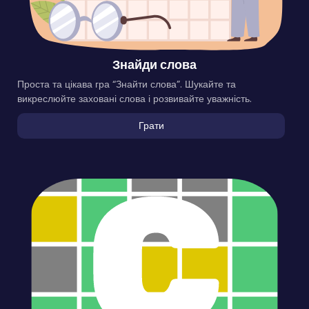
Знайди слова
Проста та цікава гра “Знайти слова”. Шукайте та
викреслюйте заховані слова і розвивайте уважність.
Грати