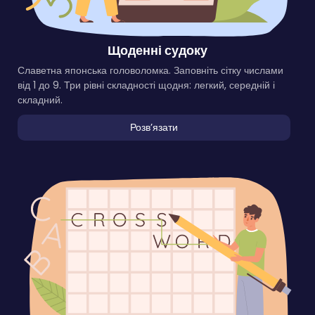
Щоденні судоку
Славетна японська головоломка. Заповніть сітку числами
від 1 до 9. Три рівні складності щодня: легкий, середній і
складний.
Розвʼязати