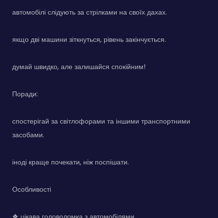
автомобілі слідують за стрілками на своїх дахах.
якщо дві машини зіткнуться, рівень закінчується.
думай швидко, але залишайся спокійним!
Поради:
спостерігай за світлофорами та іншими транспортними
засобами.
іноді краще почекати, ніж поспішати.
Особливості
❖ цікава головоломка з автомобілями