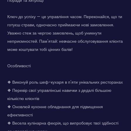
Поради та хитрощі
Ключ до успіху — це управління часом. Переконайся, що ти
готуєш страви, одночасно приймаючи нові замовлення.
Уважно стеж за чергою замовлень, щоб уникнути
неприємностей. Пам'ятай: невчасне обслуговування клієнта
може коштувати тобі цінних балів!
Особливості
❖ Виконуй роль шеф-кухаря в п'яти унікальних ресторанах
❖ Перевір свої управлінські навички з дедалі більшою
кількістю клієнтів
❖ Оновлюй кухонне обладнання для підвищення
ефективності
❖ Весела кулінарна феєрія, що випробовує твої здібності