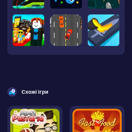
Схожі ігри