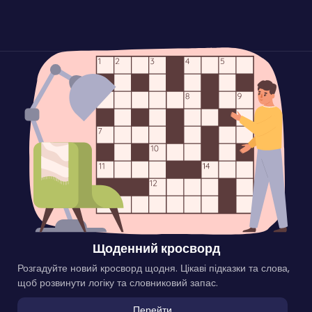
Щоденний кросворд
Розгадуйте новий кросворд щодня. Цікаві підказки та слова,
щоб розвинути логіку та словниковий запас.
Перейти