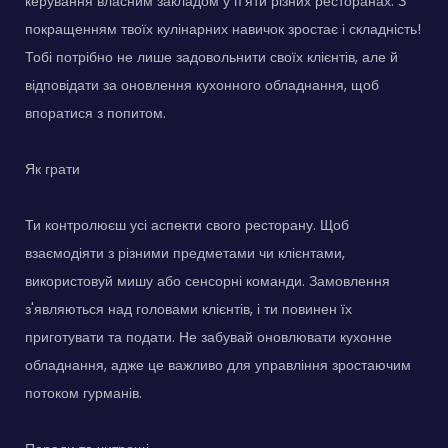
керування власним закладом у п'яти різних ресторанах. З
покращенням твоїх кулінарних навичок зростає і складність!
Тобі потрібно не лише задовольнити своїх клієнтів, але й
відповідати за оновлення кухонного обладнання, щоб
впоратися з попитом.
Як грати
Ти контролюєш усі аспекти свого ресторану. Щоб
взаємодіяти з різними предметами чи клієнтами,
використовуй мишу або сенсорні команди. Замовлення
з'являються над головами клієнтів, і ти повинен їх
приготувати та подати. Не забувай оновлювати кухонне
обладнання, адже це важливо для управління зростаючим
потоком гурманів.