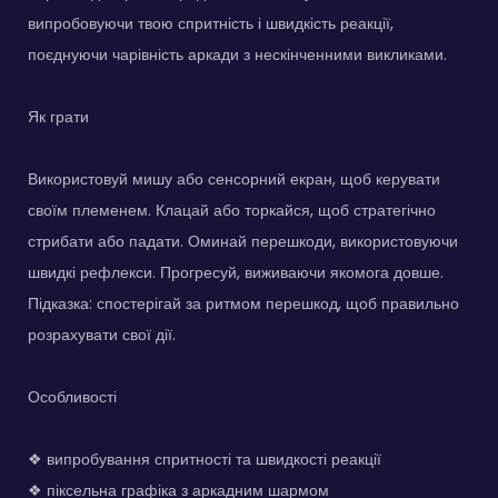
випробовуючи твою спритність і швидкість реакції,
поєднуючи чарівність аркади з нескінченними викликами.
Як грати
Використовуй мишу або сенсорний екран, щоб керувати
своїм племенем. Клацай або торкайся, щоб стратегічно
стрибати або падати. Оминай перешкоди, використовуючи
швидкі рефлекси. Прогресуй, виживаючи якомога довше.
Підказка: спостерігай за ритмом перешкод, щоб правильно
розрахувати свої дії.
Особливості
❖ випробування спритності та швидкості реакції
❖ піксельна графіка з аркадним шармом