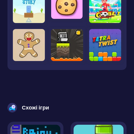
Схожі ігри