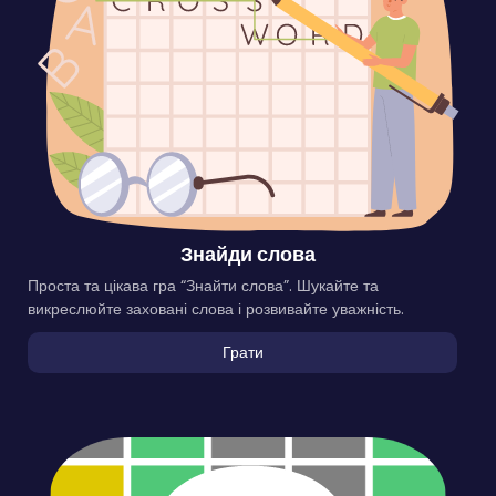
Знайди слова
Проста та цікава гра “Знайти слова”. Шукайте та
викреслюйте заховані слова і розвивайте уважність.
Грати