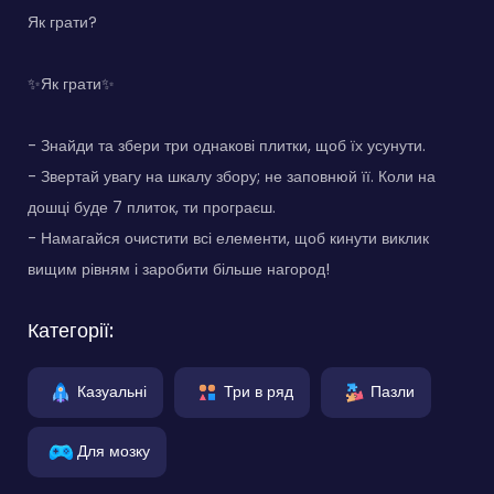
Як грати?
✨Як грати✨
- Знайди та збери три однакові плитки, щоб їх усунути.
- Звертай увагу на шкалу збору; не заповнюй її. Коли на
дошці буде 7 плиток, ти програєш.
- Намагайся очистити всі елементи, щоб кинути виклик
вищим рівням і заробити більше нагород!
Категорії:
Казуальні
Три в ряд
Пазли
Для мозку