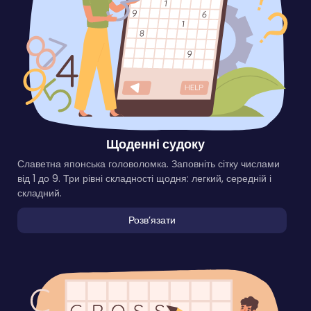
Щоденні судоку
Славетна японська головоломка. Заповніть сітку числами
від 1 до 9. Три рівні складності щодня: легкий, середній і
складний.
Розвʼязати