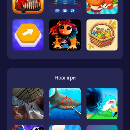
Нові ігри