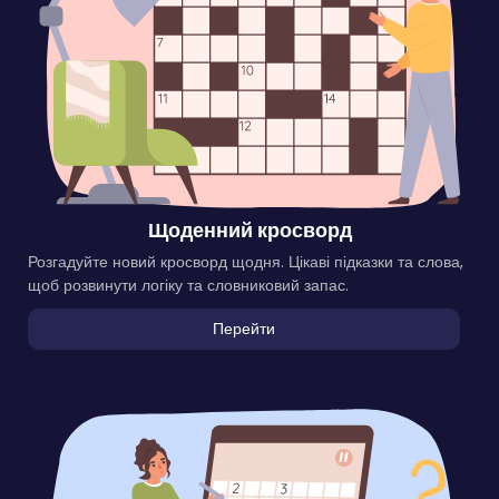
Щоденний кросворд
Розгадуйте новий кросворд щодня. Цікаві підказки та слова,
щоб розвинути логіку та словниковий запас.
Перейти