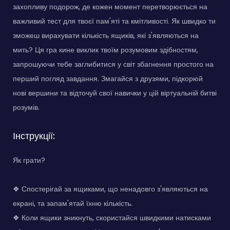
захопливу подорож, де кожен момент перетворюється на
важливий тест для твоєї пам'яті та кмітливості. Як швидко ти
зможеш вирахувати кількість ящиків, які з'являються на
мить? Ця гра кине виклик твоїм розумовим здібностям,
запрошуючи тебе заглибитися у світ збагнення простого на
перший погляд завдання. Змагайся з друзями, підкорюй
нові вершини та відточуй свої навички у цій віртуальній битві
розумів.
Інструкції:
Як грати?
❖ Спостерігай за ящиками, що ненадовго з'являються на
екрані, та запам'ятай їхню кількість.
❖ Коли ящики зникнуть, скористайся швидкими натисками