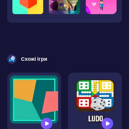
Схожі ігри