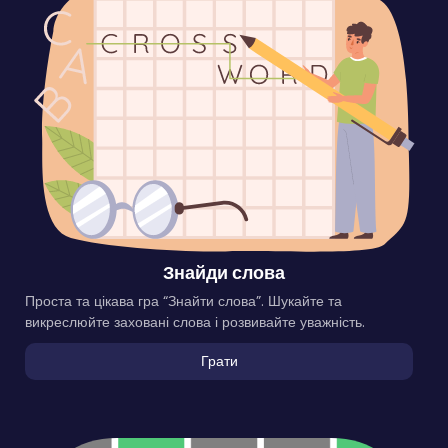
Знайди слова
Проста та цікава гра “Знайти слова”. Шукайте та
викреслюйте заховані слова і розвивайте уважність.
Грати