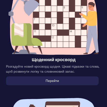
Щоденний кросворд
Розгадуйте новий кросворд щодня. Цікаві підказки та слова,
щоб розвинути логіку та словниковий запас.
Перейти