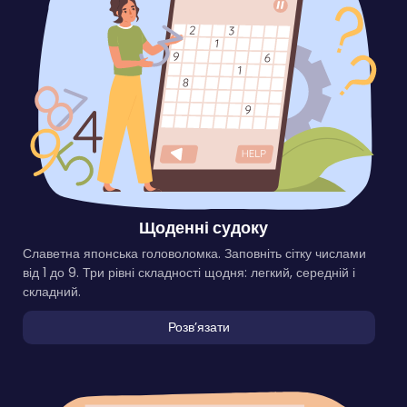
Щоденні судоку
Славетна японська головоломка. Заповніть сітку числами
від 1 до 9. Три рівні складності щодня: легкий, середній і
складний.
Розвʼязати