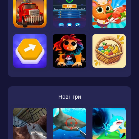
Нові ігри