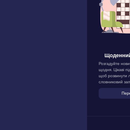
Щоденний
Розгадуйте нови
щодня. Цікаві пі
щоб розвинути л
словниковий зап
Пер