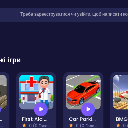
Треба зареєструватися чи увійти, щоб написати к
жі ігри
ction Simulator
First Aid Driver
Car Parking 3D Pro
)
0 (0 Голосів)
0 (0 Голосів)
0 (0