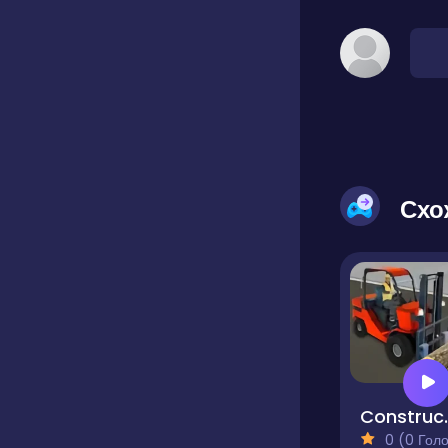
Схо
Constru
0 (0 Голосів