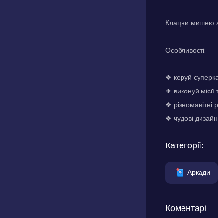
Клацни мишею а
Особливості:
❖ керуй суперка
❖ виконуй місії
❖ різноманітні 
❖ чудові дизайни
Категорії:
Аркади
Коментарі