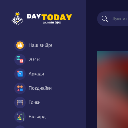
Наш вибір!
2048
Аркади
Поєднайки
Гонки
Більярд