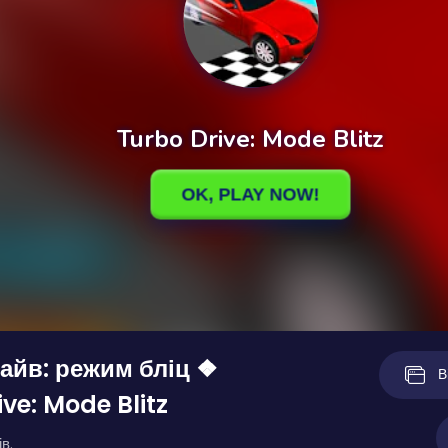
айв: режим бліц ❖
В
ve: Mode Blitz
в.