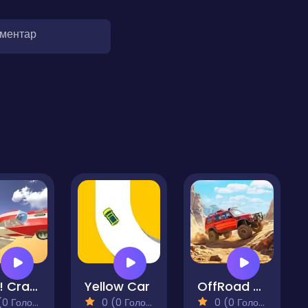
оментар
BMG! CrashDay 2025
Yellow Car
OffRoad 4x4 Driving Simulator
 Голосів)
0 (0 Голосів)
0 (0 Голосів)