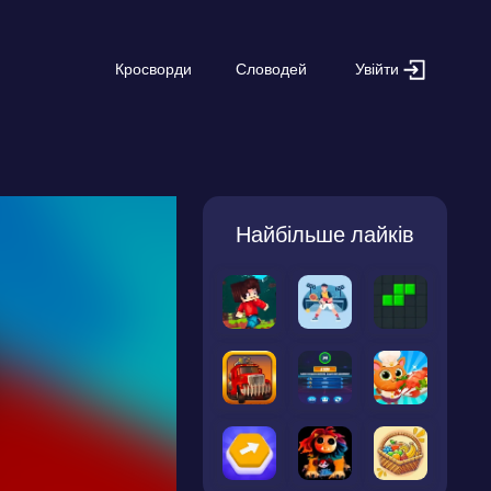
Увійти
Кросворди
Словодей
Найбільше лайків