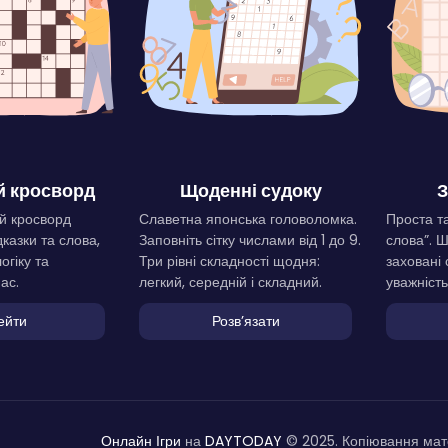
 кросворд
Щоденні судоку
З
й кросворд
Славетна японська головоломка.
Проста та
дказки та слова,
Заповніть сітку числами від 1 до 9.
слова”. 
огіку та
Три рівні складності щодня:
заховані 
ас.
легкий, середній і складний.
уважність
ейти
Розвʼязати
Онлайн Ігри
на
DAYTODAY
© 2025. Копіювання мате