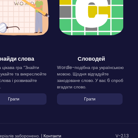
найди слова
Словодей
 цікава гра “Знайти
Wordle-подібна гра українською
Шукайте та викреслюйте
мовою. Щодня відгадуйте
слова і розвивайте
закодоване слово. У вас 6 спроб
.
вгадати слово.
Грати
Грати
ріалів заборонено. |
Контакти
V-2.1.3