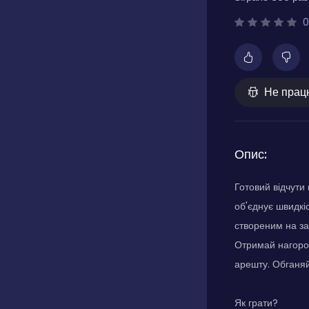
0
Не прац
Опис:
Готовий відчути
об'єднує швидкіс
створеним на за
Отримай нагород
арешту. Обганяй
Як грати?