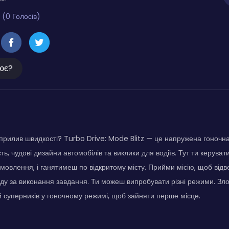
 (0 Голосів)
ює?
 прилив швидкості? Turbo Drive: Mode Blitz — це напружена гоночна
ть, чудові дизайни автомобілів та виклики для водіїв. Тут ти керув
мовлення, і ганятимеш по відкритому місту. Прийми місію, щоб відв
у за виконання завдання. Ти можеш випробувати різні режими. Зло
 суперників у гоночному режимі, щоб зайняти перше місце.