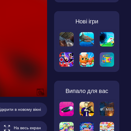
Нові ігри
Випало для вас
ідкрити в новому вікні
На весь екран