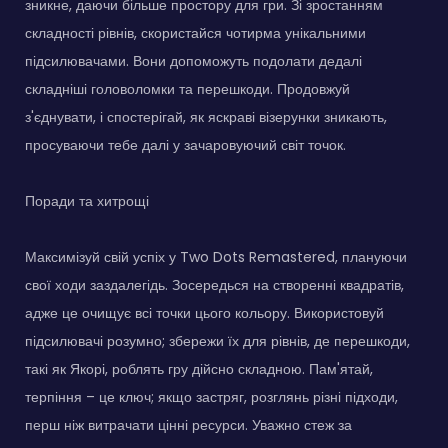
зникне, даючи більше простору для гри. Зі зростанням
складності рівнів, скористайся чотирма унікальними
підсилювачами. Вони допоможуть подолати дедалі
складніші головоломки та перешкоди. Продовжуй
з'єднувати, і спостерігай, як яскраві візерунки зникають,
просуваючи тебе далі у зачаровуючий світ точок.
Поради та хитрощі
Максимізуй свій успіх у Two Dots Remastered, плануючи
свої ходи заздалегідь. Зосередься на створенні квадратів,
адже це очищує всі точки цього кольору. Використовуй
підсилювачі розумно; збережи їх для рівнів, де перешкоди,
такі як Якорі, роблять гру дійсно складною. Пам'ятай,
терпіння – це ключ; якщо застряг, розглянь різні підходи,
перш ніж витрачати цінні ресурси. Уважно стеж за