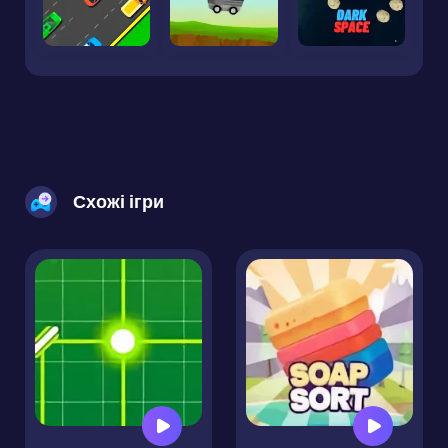
Схожі ігри