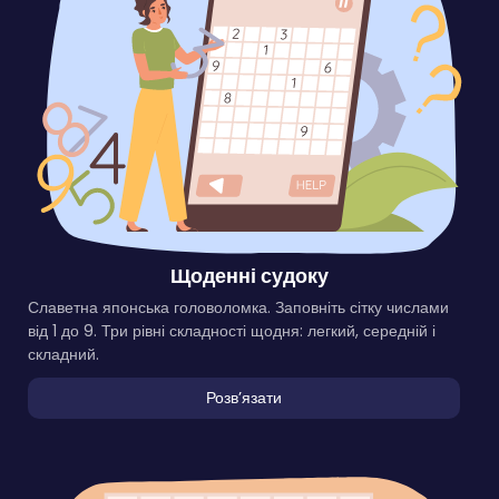
Щоденні судоку
Славетна японська головоломка. Заповніть сітку числами
від 1 до 9. Три рівні складності щодня: легкий, середній і
складний.
Розвʼязати