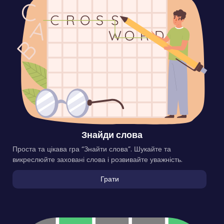
Знайди слова
Проста та цікава гра “Знайти слова”. Шукайте та
викреслюйте заховані слова і розвивайте уважність.
Грати