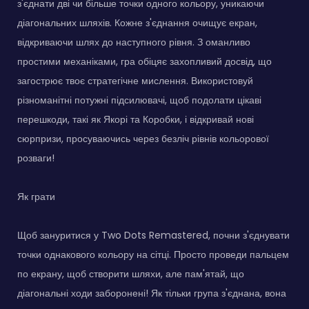
з'єднати дві чи більше точки одного кольору, уникаючи
діагональних шляхів. Кожне з'єднання очищує екран,
відкриваючи шлях до наступного рівня. З оманливо
простими механіками, гра обіцяє захопливий досвід, що
загострює твоє стратегічне мислення. Використовуй
різноманітні потужні підсилювачі, щоб подолати цікаві
перешкоди, такі як Якорі та Коробки, і відкривай нові
сюрпризи, просуваючись через безліч рівнів кольорової
розваги!
Як грати
Щоб зануритися у Two Dots Remastered, почни з'єднувати
точки однакового кольору на сітці. Просто проведи пальцем
по екрану, щоб створити шляхи, але пам'ятай, що
діагональні ходи заборонені! Як тільки група з'єднана, вона