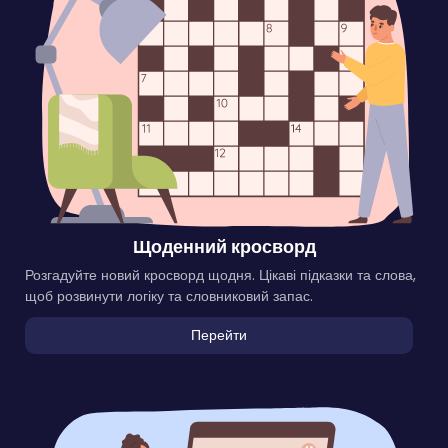
Щоденний кросворд
Розгадуйте новий кросворд щодня. Цікаві підказки та слова,
щоб розвинути логіку та словниковий запас.
Перейти