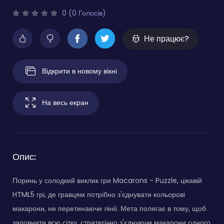
0 (0 Голосів)
Не працює?
Відкрити в новому вікні
На весь екран
Опис:
Поринь у солодкий виклик гри Macarons - Puzzle, цікавій
HTML5 грі, де гравцям потрібно з'єднувати кольорові
макарони, не перетинаючи лінії. Мета полягає в тому, щоб
заповнити всю сітку, стратегічно з'єднуючи макарони одного