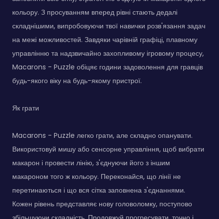
кольору. З просуванням вперед рівні стають дедалі
складнішими, випробовуючи твої навички розв'язання задач
на межі можливостей. Завдяки чарівній графіці, плавному
управлінню та надзвичайно захопливому ігровому процесу,
Macarons - Puzzle обіцяє години задоволення для гравців
будь-якого віку на будь-якому пристрої.
Як грати
Macarons - Puzzle легко грати, але складно опанувати.
Використовуй мишу або сенсорне управління, щоб вибрати
макарон і провести лінію, з'єднуючи його з іншим
макароном того ж кольору. Переконайся, що лінії не
перетинаються і що вся сітка заповнена з'єднаннями.
Кожен рівень представляє нову головоломку, поступово
збільшуючи складність. Продовжуй прогресувати, точно і