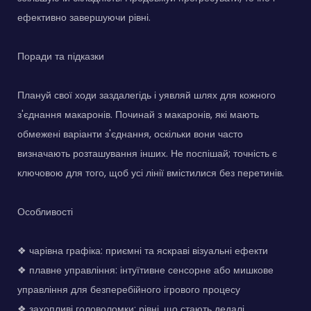
ефективно завершуючи рівні.
Поради та підказки
Плануй свої ходи заздалегідь і уявляй шлях для кожного
з'єднання макаронів. Починай з макаронів, які мають
обмежені варіанти з'єднання, оскільки вони часто
визначають розташування інших. Не поспішай; точність є
ключовою для того, щоб усі лінії вмістилися без перетинів.
Особливості
❖ чарівна графіка: приємні та яскраві візуальні ефекти
❖ плавне управління: інтуїтивне сенсорне або мишкове
управління для безперебійного ігрового процесу
❖ захопливі головоломки: рівні, що стають дедалі