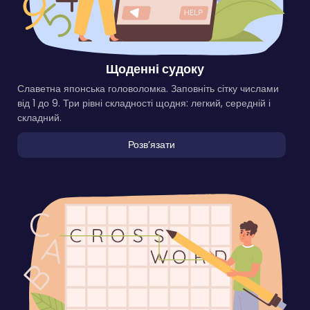
Щоденні судоку
Славетна японська головоломка. Заповніть сітку числами
від 1 до 9. Три рівні складності щодня: легкий, середній і
складний.
Розвʼязати