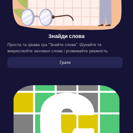
Знайди слова
Проста та цікава гра “Знайти слова”. Шукайте та
викреслюйте заховані слова і розвивайте уважність.
Грати