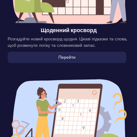
Щоденний кросворд
Розгадуйте новий кросворд щодня. Цікаві підказки та слова,
щоб розвинути логіку та словниковий запас.
Перейти