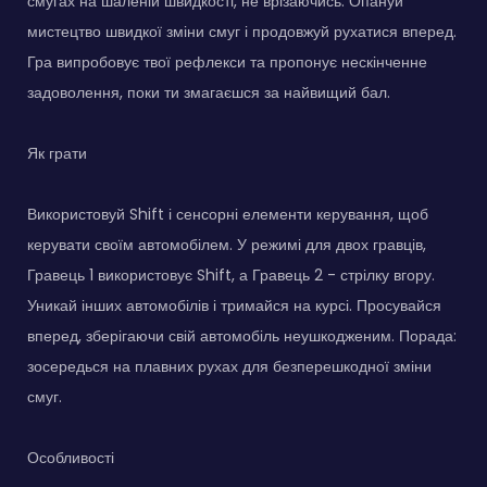
смугах на шаленій швидкості, не врізаючись. Опануй
мистецтво швидкої зміни смуг і продовжуй рухатися вперед.
Гра випробовує твої рефлекси та пропонує нескінченне
задоволення, поки ти змагаєшся за найвищий бал.
Як грати
Використовуй Shift і сенсорні елементи керування, щоб
керувати своїм автомобілем. У режимі для двох гравців,
Гравець 1 використовує Shift, а Гравець 2 - стрілку вгору.
Уникай інших автомобілів і тримайся на курсі. Просувайся
вперед, зберігаючи свій автомобіль неушкодженим. Порада:
зосередься на плавних рухах для безперешкодної зміни
смуг.
Особливості