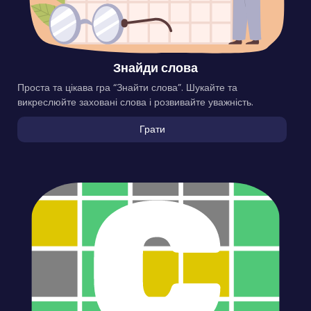
Знайди слова
Проста та цікава гра “Знайти слова”. Шукайте та
викреслюйте заховані слова і розвивайте уважність.
Грати