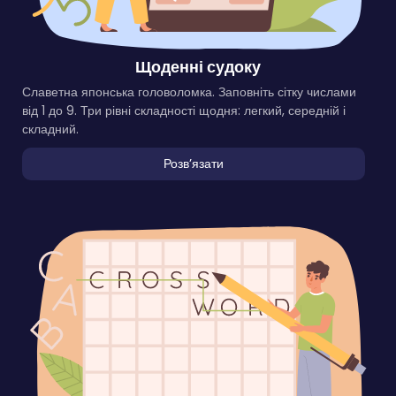
Щоденні судоку
Славетна японська головоломка. Заповніть сітку числами
від 1 до 9. Три рівні складності щодня: легкий, середній і
складний.
Розвʼязати