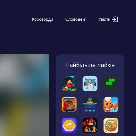
Увійти
Кросворди
Словодей
Найбільше лайків