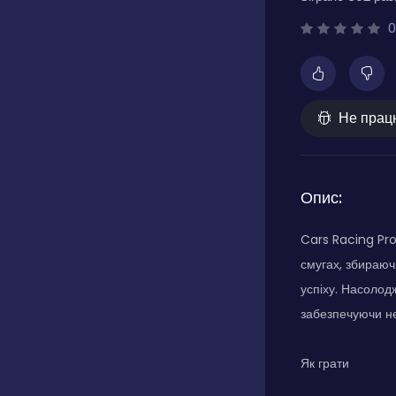
0
Не прац
Опис:
Cars Racing Pro
смугах, збираюч
успіху. Насолод
забезпечуючи не
Як грати