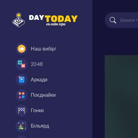
Наш вибір!
2048
Аркади
Поєднайки
Гонки
Більярд