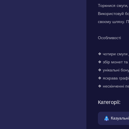
Торкнися смуги,
Використовуй бо
своєму шляху. П
Особливості
❖ чотири смуги
❖ збір монет та
❖ унікальні бону
❖ яскрава графі
❖ нескінченні п
Категорії:
Казуальні