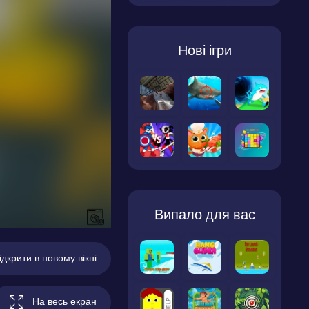
Нові ігри
Випало для вас
ідкрити в новому вікні
На весь екран