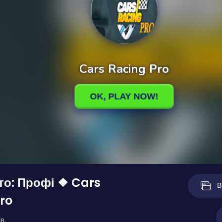
то: Профі ❖ Cars
В
ro
в.