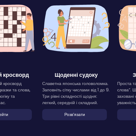
 кросворд
Щоденні судоку
З
й кросворд
Славетна японська головоломка.
Проста та
дказки та слова,
Заповніть сітку числами від 1 до 9.
слова”. 
огіку та
Три рівні складності щодня:
заховані 
ас.
легкий, середній і складний.
уважність
ейти
Розвʼязати