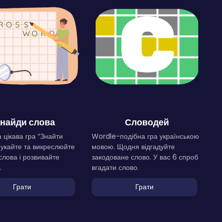
найди слова
Словодей
 цікава гра “Знайти
Wordle-подібна гра українською
Шукайте та викреслюйте
мовою. Щодня відгадуйте
слова і розвивайте
закодоване слово. У вас 6 спроб
.
вгадати слово.
Грати
Грати