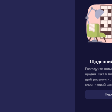
Щоденний
Розгадуйте нови
щодня. Цікаві пі
щоб розвинути л
словниковий зап
Пер