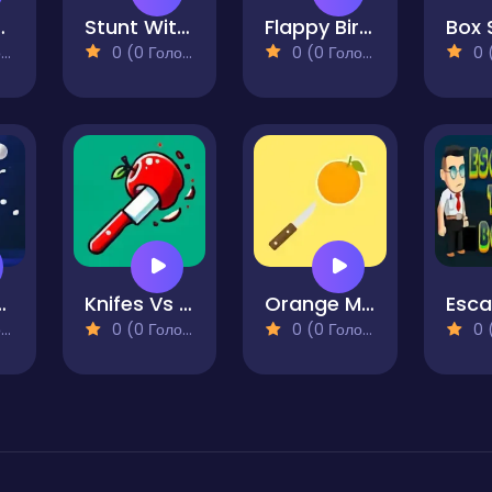
Master
Stunt Witch 2
Flappy Bird Spinning Oia Oia Cat
)
0 (0 Голосів)
0 (0 Голосів)
0 (0
orld Challenge
Knifes Vs Apples
Orange Master
)
0 (0 Голосів)
0 (0 Голосів)
0 (0