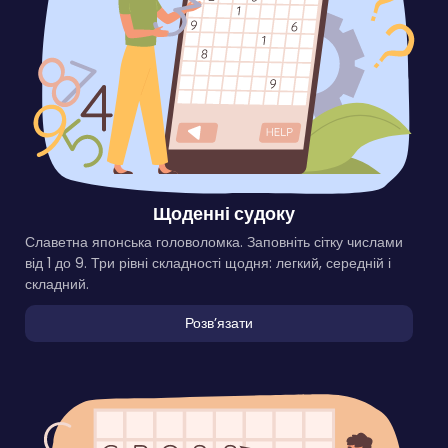
Щоденні судоку
Славетна японська головоломка. Заповніть сітку числами
від 1 до 9. Три рівні складності щодня: легкий, середній і
складний.
Розвʼязати