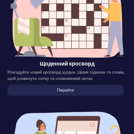
Щоденний кросворд
Розгадуйте новий кросворд щодня. Цікаві підказки та слова,
щоб розвинути логіку та словниковий запас.
Перейти