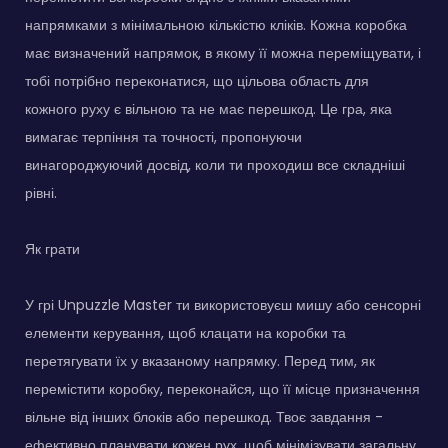
напрямками з мінімальною кількістю кліків. Кожна коробка
має визначений напрямок, в якому її можна переміщувати, і
тобі потрібно переконатися, що цільова область для
кожного руху є вільною та не має перешкод. Це гра, яка
вимагає терпіння та точності, пропонуючи
винагороджуючий досвід, коли ти проходиш все складніші
рівні.
Як грати
У грі Unpuzzle Master ти використовуєш мишу або сенсорні
елементи керування, щоб клацати на коробки та
перетягувати їх у вказаному напрямку. Перед тим, як
перемістити коробку, переконайся, що її місце призначення
вільне від інших блоків або перешкод. Твоє завдання -
ефективно планувати кожен рух, щоб мінімізувати загальну