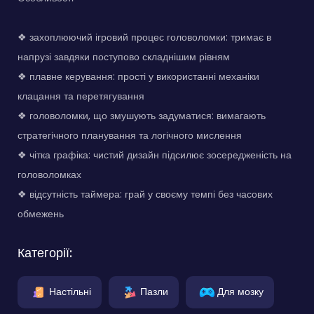
❖ захоплюючий ігровий процес головоломки: тримає в
напрузі завдяки поступово складнішим рівням
❖ плавне керування: прості у використанні механіки
клацання та перетягування
❖ головоломки, що змушують задуматися: вимагають
стратегічного планування та логічного мислення
❖ чітка графіка: чистий дизайн підсилює зосередженість на
головоломках
❖ відсутність таймера: грай у своєму темпі без часових
обмежень
Категорії:
Настільні
Пазли
Для мозку