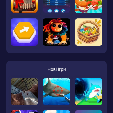
Нові ігри