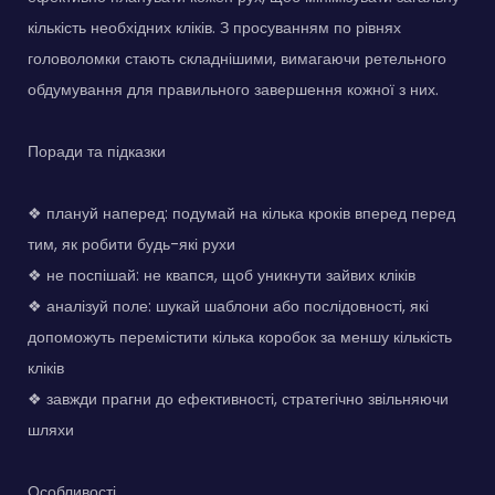
кількість необхідних кліків. З просуванням по рівнях
головоломки стають складнішими, вимагаючи ретельного
обдумування для правильного завершення кожної з них.
Поради та підказки
❖ плануй наперед: подумай на кілька кроків вперед перед
тим, як робити будь-які рухи
❖ не поспішай: не квапся, щоб уникнути зайвих кліків
❖ аналізуй поле: шукай шаблони або послідовності, які
допоможуть перемістити кілька коробок за меншу кількість
кліків
❖ завжди прагни до ефективності, стратегічно звільняючи
шляхи
Особливості