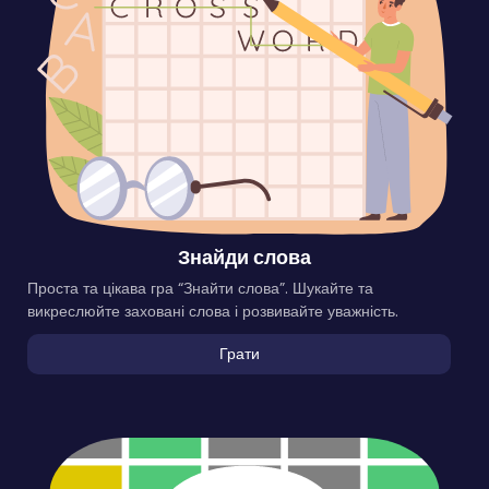
Знайди слова
Проста та цікава гра “Знайти слова”. Шукайте та
викреслюйте заховані слова і розвивайте уважність.
Грати