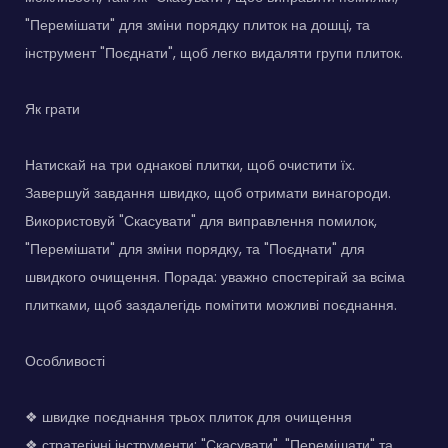
"Перемішати" для зміни порядку плиток на дошці, та
інструмент "Поєднати", щоб легко видаляти групи плиток.
Як грати
Натискай на три однакові плитки, щоб очистити їх.
Завершуй завдання швидко, щоб отримати винагороди.
Використовуй "Скасувати" для виправлення помилок,
"Перемішати" для зміни порядку, та "Поєднати" для
швидкого очищення. Порада: уважно спостерігай за всіма
плитками, щоб заздалегідь помітити можливі поєднання.
Особливості
❖ швидке поєднання трьох плиток для очищення
❖ стратегічні інструменти: "Скасувати", "Перемішати" та