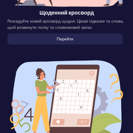
Щоденний кросворд
Розгадуйте новий кросворд щодня. Цікаві підказки та слова,
щоб розвинути логіку та словниковий запас.
Перейти