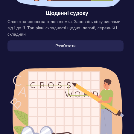
Щоденні судоку
Славетна японська головоломка. Заповніть сітку числами
від 1 до 9. Три рівні складності щодня: легкий, середній і
складний.
Розвʼязати