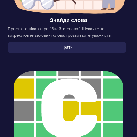
Знайди слова
Проста та цікава гра “Знайти слова”. Шукайте та
викреслюйте заховані слова і розвивайте уважність.
Грати