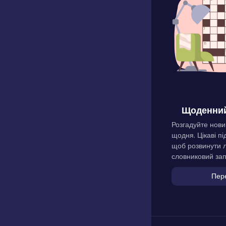
Щоденний
Розгадуйте нови
щодня. Цікаві пі
щоб розвинути л
словниковий зап
Пер