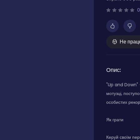
0
Не прац
Опис:
"Up and Down" —
мотузці, поступ
особистих рекор
Як грати
Керуй своїм пер