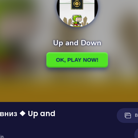
 вниз ❖ Up and
В
ів.