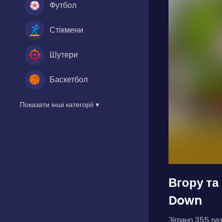
Футбол
Стікмени
Шутери
Баскетбол
Показати інші категорії ▾
Вгору та
Down
Зіграно 355 раз