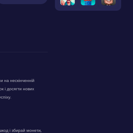
и на нескінченній
к і досягти нових
спіху.
код і збирай монети,