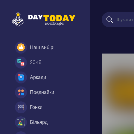
Наш вибір!
2048
Аркади
Поєднайки
Гонки
Більярд