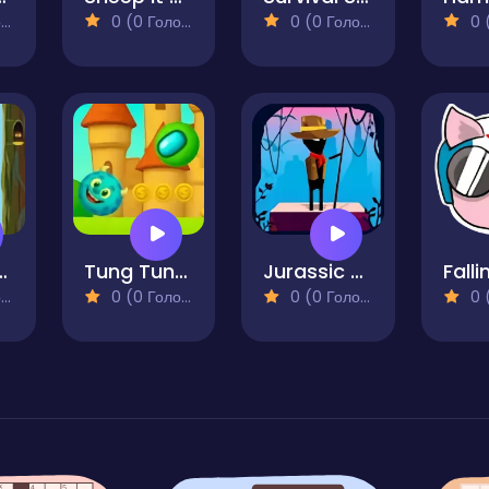
)
0 (0 Голосів)
0 (0 Голосів)
0 (0
craper
Tung TungBall and Labububall
Jurassic Run
Falli
)
0 (0 Голосів)
0 (0 Голосів)
0 (0