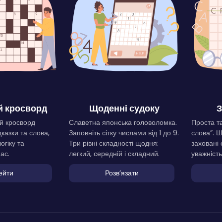
 кросворд
Щоденні судоку
З
й кросворд
Славетна японська головоломка.
Проста та
дказки та слова,
Заповніть сітку числами від 1 до 9.
слова”. 
огіку та
Три рівні складності щодня:
заховані 
ас.
легкий, середній і складний.
уважність
ейти
Розвʼязати