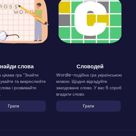
найди слова
Словодей
 цікава гра “Знайти
Wordle-подібна гра українською
Шукайте та викреслюйте
мовою. Щодня відгадуйте
слова і розвивайте
закодоване слово. У вас 6 спроб
.
вгадати слово.
Грати
Грати