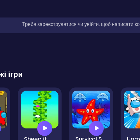
Треба зареєструватися чи увійти, щоб написати к
жі ігри
nds Survival
Sheep it Up
Survival Starfish