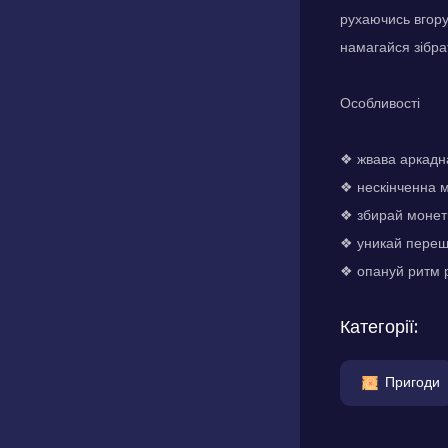
рухаючись вгору
намагайся зібра
Особливості
❖ жвава аркадна
❖ нескінченна м
❖ збирай монет
❖ уникай перешк
❖ опануй ритм р
Категорії:
Пригоди