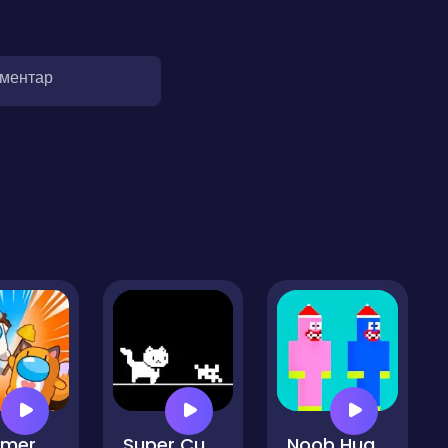
оментар
Hammer Master io
Super Cute Cat
Noob Huggy Kissiy