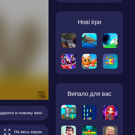
Нові ігри
Випало для вас
ідкрити в новому вікні
На весь екран