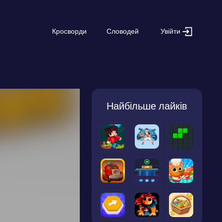
Увійти
Кросворди
Словодей
Найбільше лайків