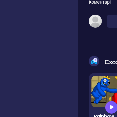
Коментарі
Схо
Rainbow Frie