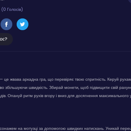
 (0 Голосів)
ює?
 це жвава аркадна гра, що перевіряє твою спритність. Керуй рухам
ово збільшуючи швидкість. Збирай монети, щоб підвищити свій рахуно
дів. Опануй ритм рухів вгору і вниз для досягнення максимального у
сонажем на мотузці за допомогою швидких натискань. Уникай переш