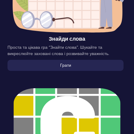
Знайди слова
Проста та цікава гра “Знайти слова”. Шукайте та
викреслюйте заховані слова і розвивайте уважність.
Грати