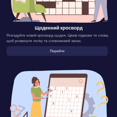
Щоденний кросворд
Розгадуйте новий кросворд щодня. Цікаві підказки та слова,
щоб розвинути логіку та словниковий запас.
Перейти