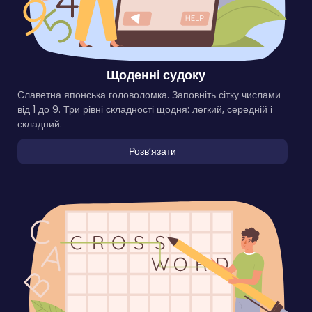
Щоденні судоку
Славетна японська головоломка. Заповніть сітку числами
від 1 до 9. Три рівні складності щодня: легкий, середній і
складний.
Розвʼязати