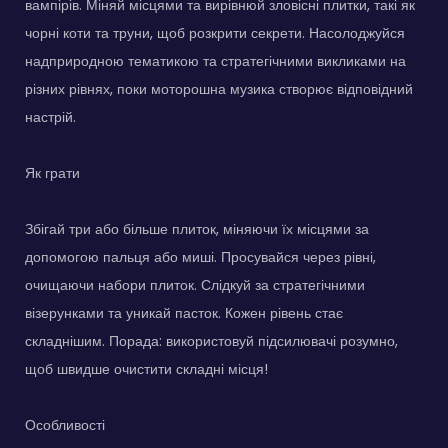
вампірів. Міняй місцями та вирівнюй зловісні плитки, такі як
чорні коти та труни, щоб розкрити секрети. Насолоджуйся
надприродною тематикою та стратегічними викликами на
різних рівнях, поки моторошна музика створює відповідний
настрій.
Як грати
Збігай три або більше плиток, міняючи їх місцями за
допомогою пальця або миші. Просувайся через рівні,
очищаючи набори плиток. Слідкуй за стратегічними
візерунками та уникай пасток. Кожен рівень стає
складнішим. Порада: використовуй підсилювачі розумно,
щоб швидше очистити складні місця!
Особливості