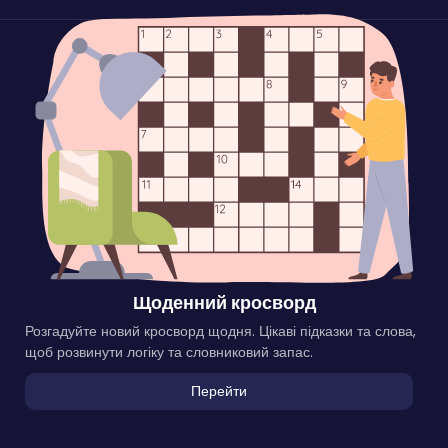
Щоденний кросворд
Розгадуйте новий кросворд щодня. Цікаві підказки та слова,
щоб розвинути логіку та словниковий запас.
Перейти