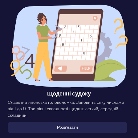
Щоденні судоку
Славетна японська головоломка. Заповніть сітку числами
від 1 до 9. Три рівні складності щодня: легкий, середній і
складний.
Розвʼязати