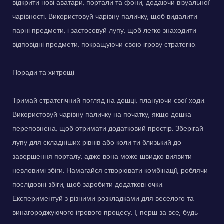
відкрити нові аватари, портали та фони, додаючи візуальної
чарівності. Використовуй чарівну паличку, щоб видалити
парні предмети, і застосовуй лупу, щоб легко знаходити
відповідні предмети, покращуючи свою ігрову стратегію.
Поради та хитрощі
Тримай стратегічний погляд на дошці, плануючи свої ходи.
Використовуй чарівну паличку на початку, якщо дошка
переповнена, щоб отримати додатковий простір. Зберігай
лупу для складніших рівнів або коли ти близький до
завершення порталу, адже вона може швидко виявити
невловимі збіги. Намагайся створювати комбінації, роблячи
послідовні збіги, щоб заробити додаткові очки.
Експериментуй з різними розкладками для веселого та
винагороджуючого ігрового процесу. І, перш за все, будь