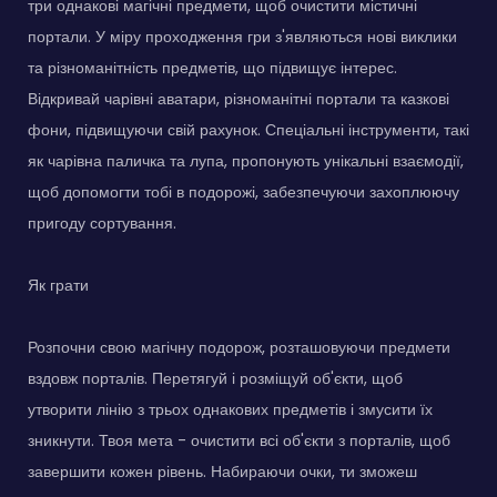
три однакові магічні предмети, щоб очистити містичні
портали. У міру проходження гри з'являються нові виклики
та різноманітність предметів, що підвищує інтерес.
Відкривай чарівні аватари, різноманітні портали та казкові
фони, підвищуючи свій рахунок. Спеціальні інструменти, такі
як чарівна паличка та лупа, пропонують унікальні взаємодії,
щоб допомогти тобі в подорожі, забезпечуючи захоплюючу
пригоду сортування.
Як грати
Розпочни свою магічну подорож, розташовуючи предмети
вздовж порталів. Перетягуй і розміщуй об'єкти, щоб
утворити лінію з трьох однакових предметів і змусити їх
зникнути. Твоя мета - очистити всі об'єкти з порталів, щоб
завершити кожен рівень. Набираючи очки, ти зможеш