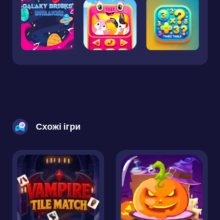
Схожі ігри