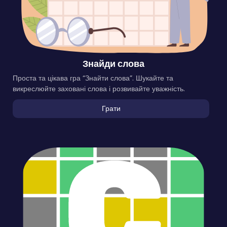
Знайди слова
Проста та цікава гра “Знайти слова”. Шукайте та
викреслюйте заховані слова і розвивайте уважність.
Грати