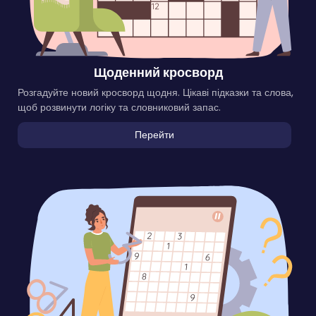
Щоденний кросворд
Розгадуйте новий кросворд щодня. Цікаві підказки та слова,
щоб розвинути логіку та словниковий запас.
Перейти