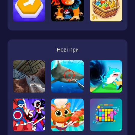
Нові ігри