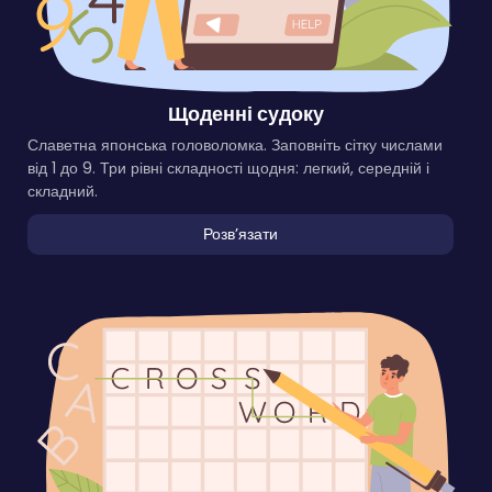
Щоденні судоку
Славетна японська головоломка. Заповніть сітку числами
від 1 до 9. Три рівні складності щодня: легкий, середній і
складний.
Розвʼязати