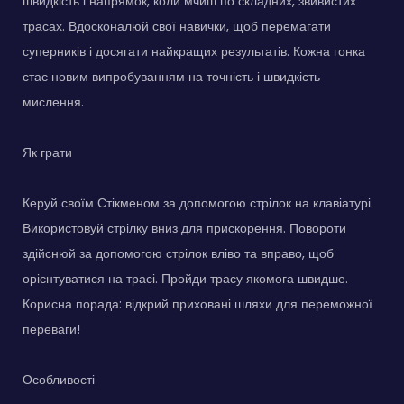
швидкість і напрямок, коли мчиш по складних, звивистих
трасах. Вдосконалюй свої навички, щоб перемагати
суперників і досягати найкращих результатів. Кожна гонка
стає новим випробуванням на точність і швидкість
мислення.
Як грати
Керуй своїм Стікменом за допомогою стрілок на клавіатурі.
Використовуй стрілку вниз для прискорення. Повороти
здійснюй за допомогою стрілок вліво та вправо, щоб
орієнтуватися на трасі. Пройди трасу якомога швидше.
Корисна порада: відкрий приховані шляхи для переможної
переваги!
Особливості