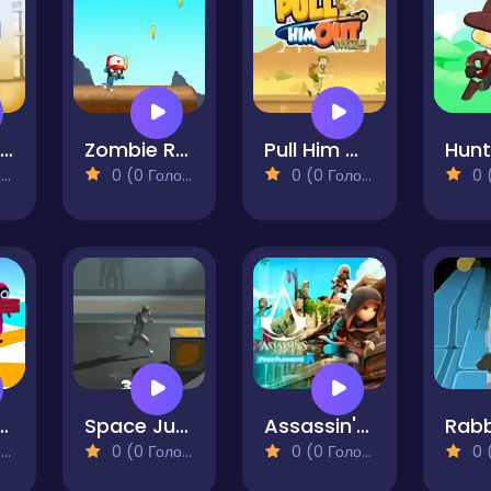
East Runner
Zombie Run
Pull Him Out Game
Hunt
)
0 (0 Голосів)
0 (0 Голосів)
0 (0
tcut Race!
Space Junk Jump
Assassin's Creed Freerunners
)
0 (0 Голосів)
0 (0 Голосів)
0 (0