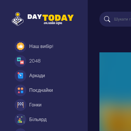
Наш вибір!
2048
Аркади
Поєднайки
Гонки
Більярд