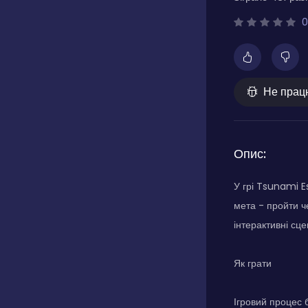
0
Не прац
Опис:
У грі Tsunami E
мета - пройти че
інтерактивні сц
Як грати
Ігровий процес б