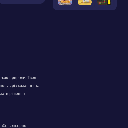
илою природи. Твоя
понує різноманітні та
ймати рішення.
и або сенсорне