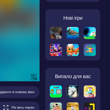
Нові ігри
Випало для вас
ідкрити в новому вікні
На весь екран