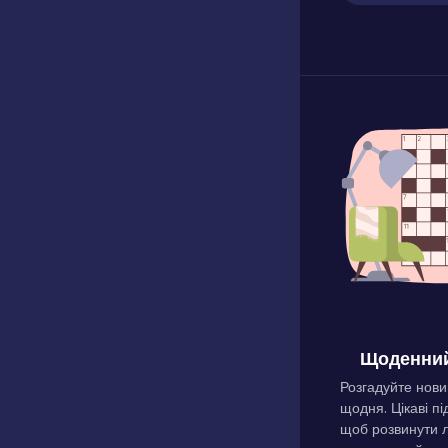
Щоденний
Розгадуйте нови
щодня. Цікаві пі
щоб розвинути л