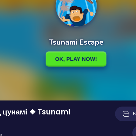
д цунамі ❖ Tsunami
В
в.