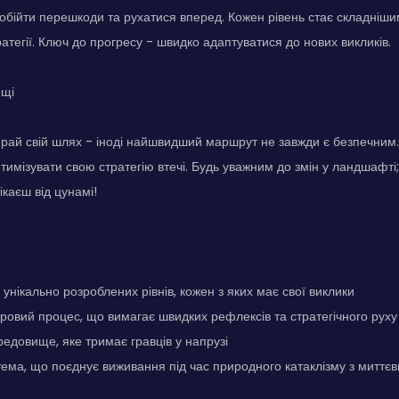
обійти перешкоди та рухатися вперед. Кожен рівень стає складніш
ратегії. Ключ до прогресу - швидко адаптуватися до нових викликів.
ощі
рай свій шлях - іноді найшвидший маршрут не завжди є безпечним.
тимізувати свою стратегію втечі. Будь уважним до змін у ландшафті
ікаєш від цунамі!
 унікально розроблених рівнів, кожен з яких має свої виклики
гровий процес, що вимагає швидких рефлексів та стратегічного руху
едовище, яке тримає гравців у напрузі
ма, що поєднує виживання під час природного катаклізму з миттє