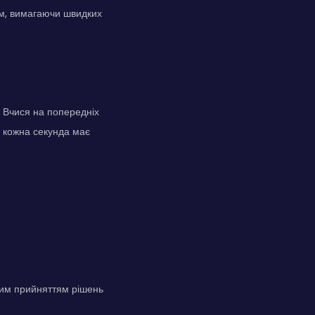
им, вимагаючи швидких
 Вчися на попередніх
; кожна секунда має
вим прийняттям рішень