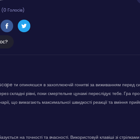
 (0 Голосів)
ює?
scape ти опиняєшся в захоплюючій гонитві за виживанням перед с
рез складні рівні, поки смертельне цунамі переслідує тебе. Гра про
енарії, що вимагають максимальної швидкості реакції та вміння при
азується на точності та вчасності. Використовуй клавіші зі стрілкам