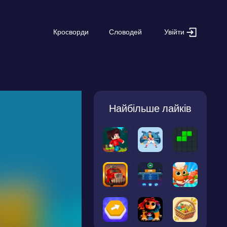
Увійти
Кросворди
Словодей
Найбільше лайків