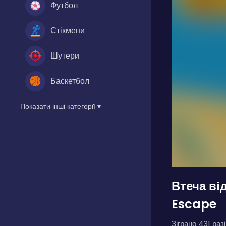
Футбол
Стікмени
Шутери
Баскетбол
Показати інші категорії ▾
Втеча ві
Escape
Зіграно 431 разі