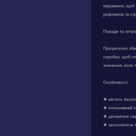
керування, щоб 
рефлексів та ст
Поради та хитр
Пріоритетно оби
спробах, щоб оп
значення, коли т
Особливості
❖ містить безліч
❖ інтенсивний і
❖ динамічне сер
❖ захоплююча те