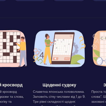
 кросворд
Щоденні судоку
З
й кросворд
Славетна японська головоломка.
Проста та
дказки та слова,
Заповніть сітку числами від 1 до 9.
слова”. 
огіку та
Три рівні складності щодня:
заховані 