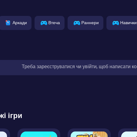
Аркади
Втеча
Раннери
Навички
Треба зареєструватися чи увійти, щоб написати к
жі ігри