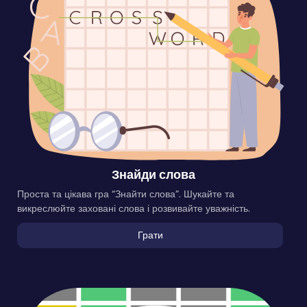
Знайди слова
Проста та цікава гра “Знайти слова”. Шукайте та
викреслюйте заховані слова і розвивайте уважність.
Грати