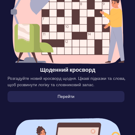
Щоденний кросворд
Розгадуйте новий кросворд щодня. Цікаві підказки та слова,
щоб розвинути логіку та словниковий запас.
Перейти