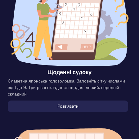
Щоденні судоку
Славетна японська головоломка. Заповніть сітку числами
від 1 до 9. Три рівні складності щодня: легкий, середній і
складний.
Розвʼязати