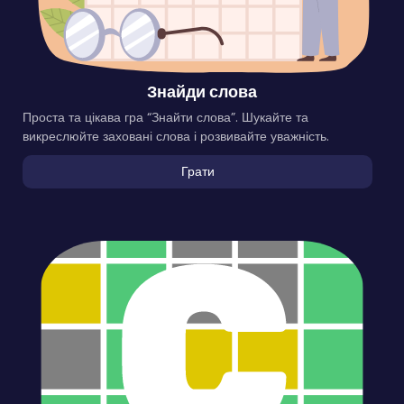
Знайди слова
Проста та цікава гра “Знайти слова”. Шукайте та
викреслюйте заховані слова і розвивайте уважність.
Грати