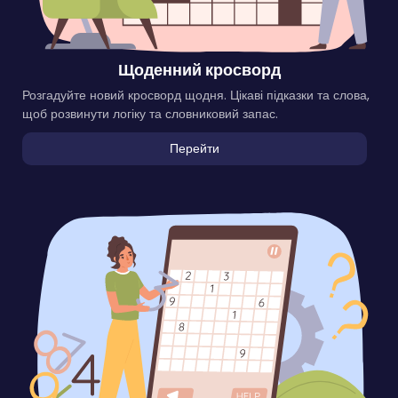
Щоденний кросворд
Розгадуйте новий кросворд щодня. Цікаві підказки та слова,
щоб розвинути логіку та словниковий запас.
Перейти