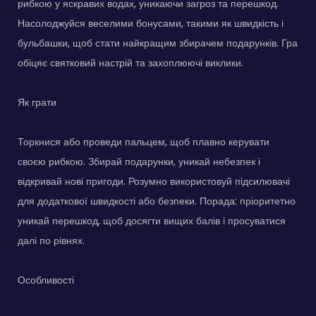
рибкою у яскравих водах, уникаючи загроз та перешкод.
Насолоджуйся веселими бонусами, такими як швидкість і
бульбашки, щоб стати найкращим збирачем подарунків. Гра
обіцяє святковий настрій та захоплюючі виклики.
Як грати
Торкнися або проведи пальцем, щоб плавно керувати
своєю рибкою. Збирай подарунки, уникай небезпек і
відкривай нові пригоди. Розумно використовуй підсилювачі
для додаткової швидкості або безпеки. Порада: пріоритетно
уникай перешкод, щоб досягти вищих балів і просуватися
далі по рівнях.
Особливості