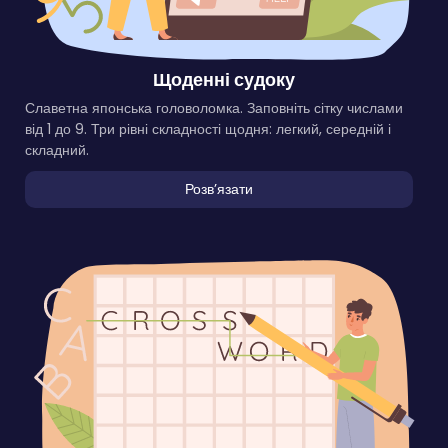
Щоденні судоку
Славетна японська головоломка. Заповніть сітку числами
від 1 до 9. Три рівні складності щодня: легкий, середній і
складний.
Розвʼязати