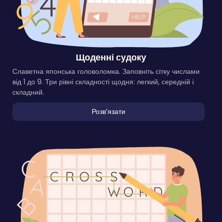
Щоденні судоку
Славетна японська головоломка. Заповніть сітку числами
від 1 до 9. Три рівні складності щодня: легкий, середній і
складний.
Розвʼязати