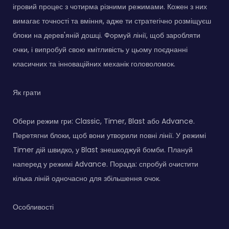
ігровий процес з чотирма різними режимами. Кожен з них
вимагає точності та вміння, адже ти стратегічно розміщуєш
блоки на дерев'яній дошці. Формуй лінії, щоб заробляти
очки, і випробуй свою кмітливість у цьому поєднанні
класичних та інноваційних механік головоломок.
Як грати
Обери режим гри: Classic, Timer, Blast або Advance.
Перетягни блоки, щоб вони утворили повні лінії. У режимі
Timer дій швидко, у Blast знешкоджуй бомби. Плануй
наперед у режимі Advance. Порада: спробуй очистити
кілька ліній одночасно для збільшення очок.
Особливості