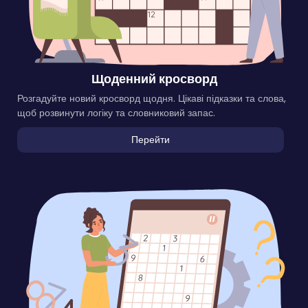
Щоденний кросворд
Розгадуйте новий кросворд щодня. Цікаві підказки та слова,
щоб розвинути логіку та словниковий запас.
Перейти