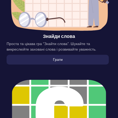
Знайди слова
Проста та цікава гра “Знайти слова”. Шукайте та
викреслюйте заховані слова і розвивайте уважність.
Грати