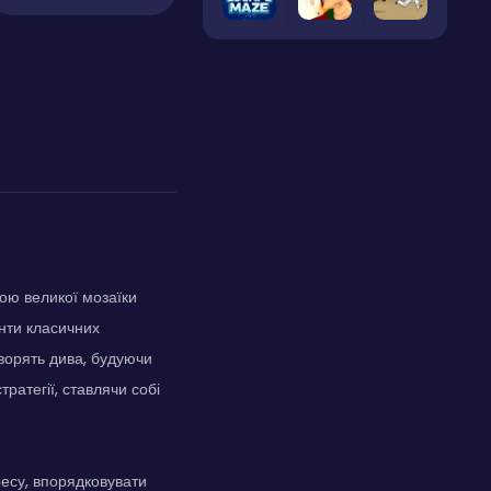
ною великої мозаїки
нти класичних
 творять дива, будуючи
тратегії, ставлячи собі
ресу, впорядковувати