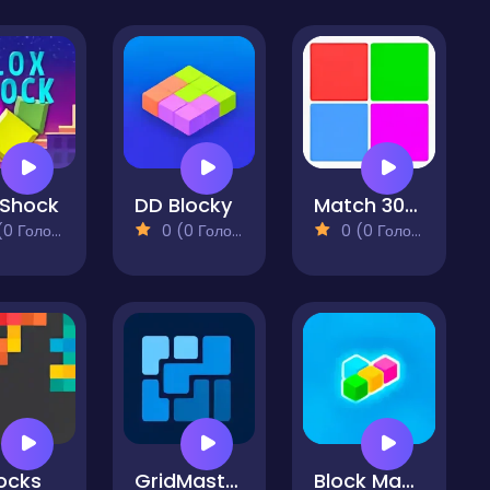
 Shock
DD Blocky
Match 3030!
 Голосів)
0 (0 Голосів)
0 (0 Голосів)
locks
GridMaster
Block Magic Puzzle