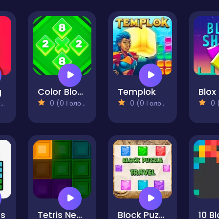
g
Color Blocks 1010
Templok
Blox
)
0 (0 Голосів)
0 (0 Голосів)
0 (0
ts
Tetris Neon
Block Puzzle Travel
10 B