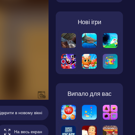
Нові ігри
Випало для вас
ідкрити в новому вікні
На весь екран