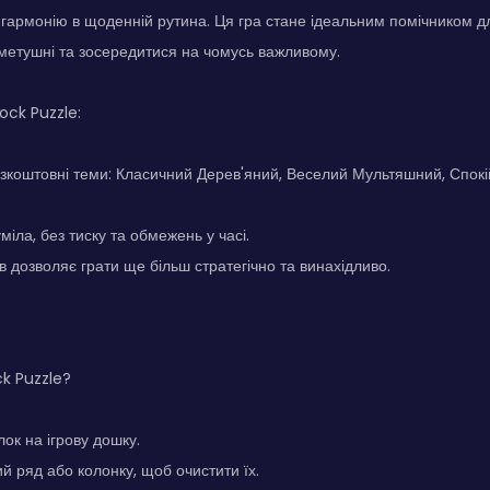
 гармонію в щоденній рутина. Ця гра стане ідеальним помічником дл
д метушні та зосередитися на чомусь важливому.
ock Puzzle:
езкоштовні теми: Класичний Дерев'яний, Веселий Мультяшний, Спок
міла, без тиску та обмежень у часі.
в дозволяє грати ще більш стратегічно та винахідливо.
ck Puzzle?
ок на ігрову дошку.
ий ряд або колонку, щоб очистити їх.