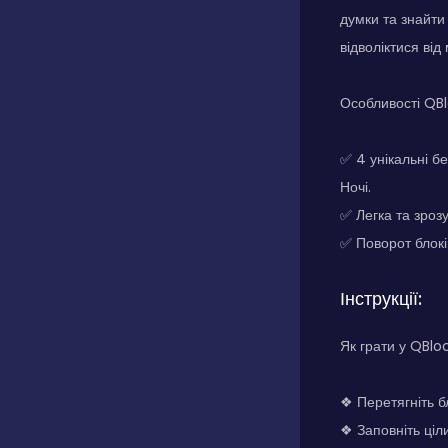
думки та знайти
відволіктися ві
Особливості QBl
✅ 4 унікальні б
Ночі.
✅ Легка та зрозу
✅ Поворот блокі
Інструкції:
Як грати у QBlo
❖ Перетягніть бл
❖ Заповніть ціл