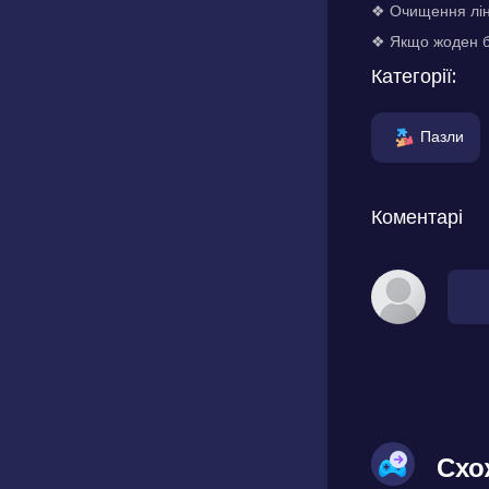
❖ Очищення ліні
❖ Якщо жоден бл
Категорії:
Пазли
Коментарі
Схо