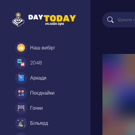
Наш вибір!
2048
Аркади
Поєднайки
Гонки
Більярд