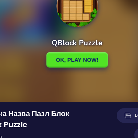
ка Назва Пазл Блок
В
 Puzzle
в.