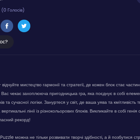
 (0 Голосів)
ює?
відчуйте мистецтво гармонії та стратегії, де кожен блок стає части
 Вас чекає захоплююча пригодницька гра, яка поєднує в собі елеме
ів та сучасної логіки. Зануртеся у світ, де ваша уява та кмітливість
 вертикальні лінії із різнокольорових блоків. Викликайте в собі генія с
ласний рекорд!
Puzzle можна не тільки розвивати творчі здібності, а й позбутися ст