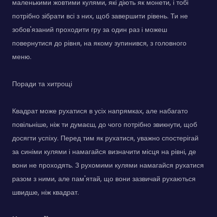
маленькими жовтими кулями, які діють як монети, і тобі
потрібно зібрати всі з них, щоб завершити рівень. Ти не
зобов'язаний проходити гру за один раз і можеш
повернутися до рівня, на якому зупинився, з головного
меню.
Поради та хитрощі
Квадрат може рухатися в усіх напрямках, але набагато
повільніше, ніж ти думаєш, до чого потрібно звикнути, щоб
досягти успіху. Перед тим як рухатися, уважно спостерігай
за синіми кулями і намагайся визначити місця на рівні, де
вони не проходять. З рухомими кулями намагайся рухатися
разом з ними, але пам'ятай, що вони зазвичай рухаються
швидше, ніж квадрат.