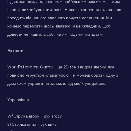
відволіканням, а для інших - найбільшим викликом, з яким
вони коли-небудь стикалися. Наше захоплення складністю
походить від нашого власного почуття досягнення. Ми
хочемо перемогти щось, вважаючи це складним, щоб
довести не іншим, а собі, на які подвиги ми здатні.
Як грати
World's Hardest Game - це 2D гра з видом зверху, яка
повністю керується клавіатурою. Ти можеш обрати одну з
двох схем управління залежно від своїх уподобань.
Управління
W/Стрілка вгору - рух вгору
S/Стрілка вниз - рух вниз