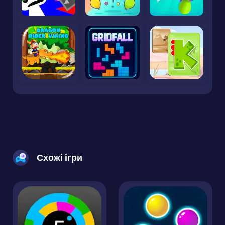
Схожі ігри