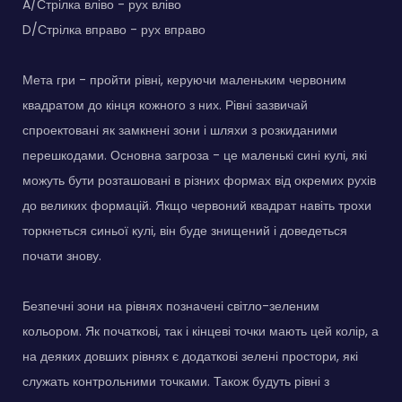
A/Стрілка вліво - рух вліво
D/Стрілка вправо - рух вправо
Мета гри - пройти рівні, керуючи маленьким червоним
квадратом до кінця кожного з них. Рівні зазвичай
спроектовані як замкнені зони і шляхи з розкиданими
перешкодами. Основна загроза - це маленькі сині кулі, які
можуть бути розташовані в різних формах від окремих рухів
до великих формацій. Якщо червоний квадрат навіть трохи
торкнеться синьої кулі, він буде знищений і доведеться
почати знову.
Безпечні зони на рівнях позначені світло-зеленим
кольором. Як початкові, так і кінцеві точки мають цей колір, а
на деяких довших рівнях є додаткові зелені простори, які
служать контрольними точками. Також будуть рівні з