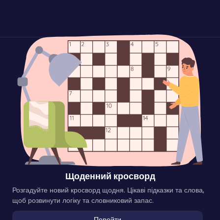
Щоденний кросворд
Розгадуйте новий кросворд щодня. Цікаві підказки та слова,
щоб розвинути логіку та словниковий запас.
Перейти