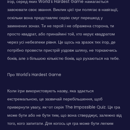
ігор, серед яких World's Hardest Game намагається
завоювати своє звання. Виклик цієї гри полягає в навігації,
оскільки вона представляє серію смуг перешкод у
замкнених зонах. Ти не герой і не ображена сторона, ти
просто квадрат, або принаймні той, хто керує квадратом
через усі небезпеки рівня. Це щось на зразок тих ігор, де
потрібно провести пристрій уздовж шляху, не торкаючись
боків, але з більшою кількістю боків, що рухаються на тебе.
Про World's Hardest Game
Коли ігри використовують назву, яка здається
екстремальною, це зазвичай перебільшення, щоб
привернути увагу, як-от серія The Impossible Quiz. Ця гра
може бути або не бути тим, що вона стверджує, залежно від
того, кого запитати. Для когось ця гра може бути легким