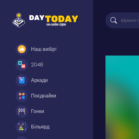
Наш вибір!
2048
Аркади
Поєднайки
Гонки
Більярд