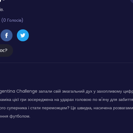
в.
 (0 Голосів)
ює?
 Argentina Challenge запали свій змагальний дух у захопливому ц
инаміка цієї гри зосереджена на ударах головою по м'ячу для забиття
го суперника і стати переможцем? Це швидка, насичена розвагами 
ення футболом.