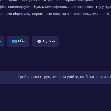
фіка: насолоджуйся візуальними ефектами, що оживляють гру у фу
стема підрахунку: перевір свої навички в інтенсивному змаганні з з
і
М'яч
Футбол
Треба зареєструватися чи увійти, щоб написати к