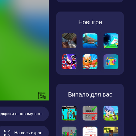
Нові ігри
Випало для вас
ідкрити в новому вікні
На весь екран