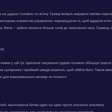
 на ударах головою по м'ячу. Гравці можуть керувати своїми пер
сенсорних елементів управління, переміщуючи їх, щоб вдарити м'яч 
. Мета - забити якомога більше голів до закінчення часу. Гравець з
ощі
човим у цій грі. Ідеальне часування ударів головою збільшує шанси 
м суперника і приймай швидкі рішення, щоб обійти його. Також вик
 для максимального впливу та точності.
лей: захоплююча битва один на один проти штучного інтелекту
іння: адаптоване для клавіатури та сенсорних пристроїв