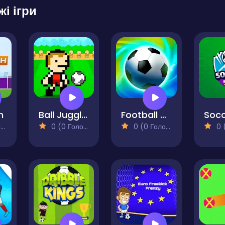
жі ігри
h
Ball Juggling
Football Superstars 2022
)
0 (0 Голосів)
0 (0 Голосів)
0 (0