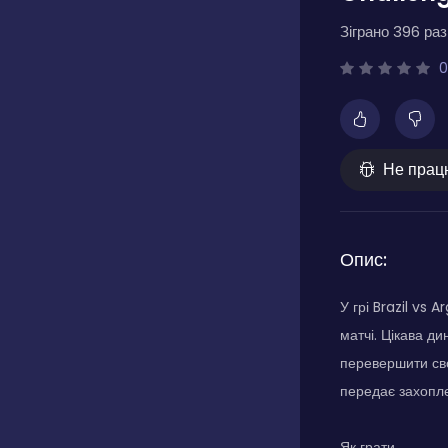
Зіграно 396 разі
0
Не прац
Опис:
У грі Brazil vs
матчі. Цікава д
перевершити сво
передає захопл
Як грати