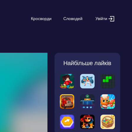
Увійти
Кросворди
Словодей
Найбільше лайків