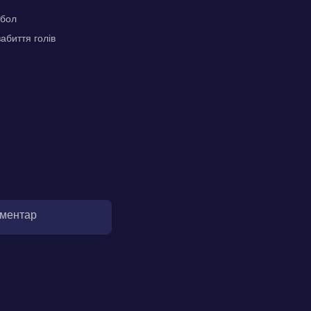
тбол
абиття голів
оментар