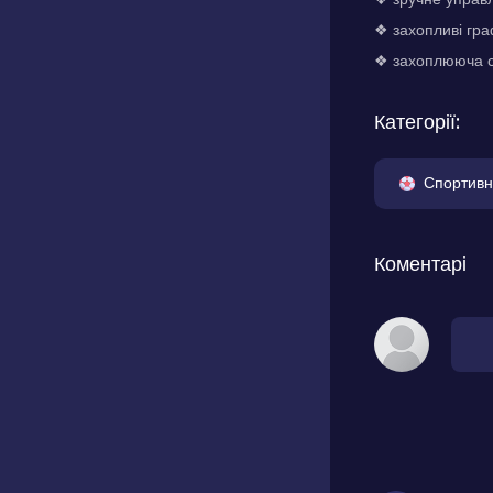
❖ захопливі гра
❖ захоплююча си
Категорії:
Спортивн
Коментарі