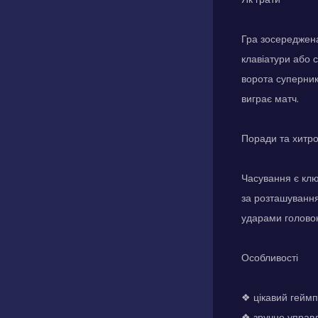
Гра зосереджена
клавіатури або 
ворота суперника
виграє матч.
Поради та хитр
Часування є клю
за розташування
ударами головою
Особливості
❖ цікавий геймп
❖ зручне управл