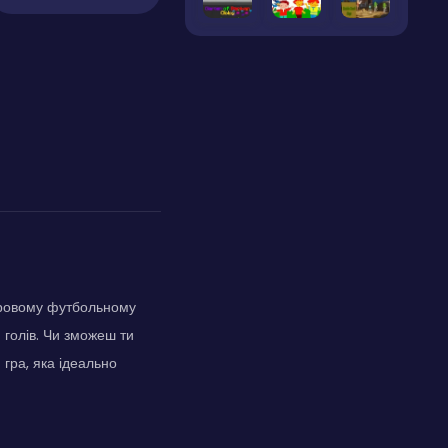
ифровому футбольному
 голів. Чи зможеш ти
гра, яка ідеально