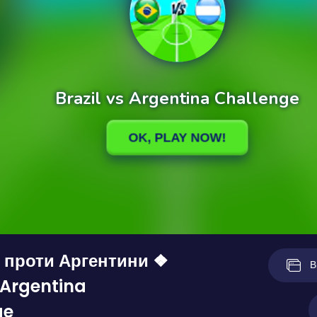
 проти Аргентини ❖
В
s Argentina
ge