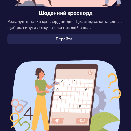
Щоденний кросворд
Розгадуйте новий кросворд щодня. Цікаві підказки та слова,
щоб розвинути логіку та словниковий запас.
Перейти