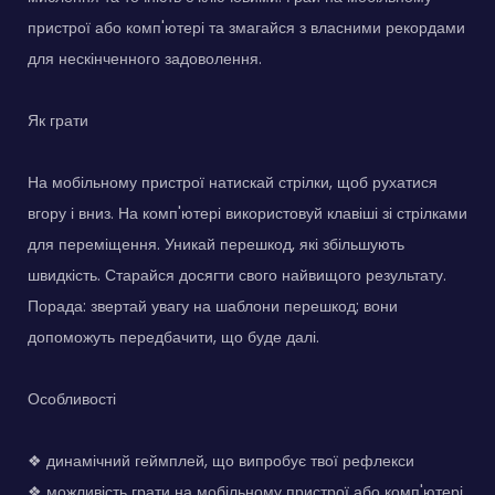
пристрої або комп'ютері та змагайся з власними рекордами
для нескінченного задоволення.
Як грати
На мобільному пристрої натискай стрілки, щоб рухатися
вгору і вниз. На комп'ютері використовуй клавіші зі стрілками
для переміщення. Уникай перешкод, які збільшують
швидкість. Старайся досягти свого найвищого результату.
Порада: звертай увагу на шаблони перешкод; вони
допоможуть передбачити, що буде далі.
Особливості
❖ динамічний геймплей, що випробує твої рефлекси
❖ можливість грати на мобільному пристрої або комп'ютері