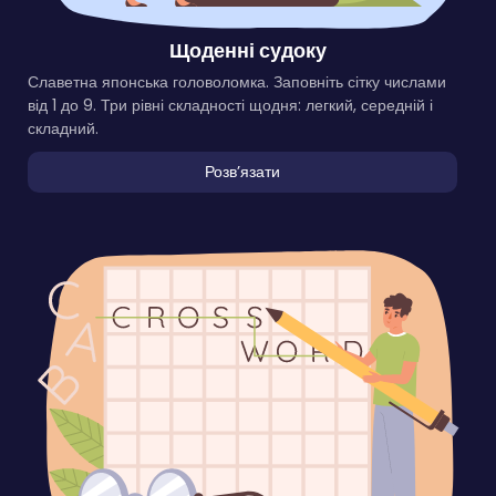
Щоденні судоку
Славетна японська головоломка. Заповніть сітку числами
від 1 до 9. Три рівні складності щодня: легкий, середній і
складний.
Розвʼязати