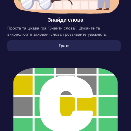
Знайди слова
Проста та цікава гра “Знайти слова”. Шукайте та
викреслюйте заховані слова і розвивайте уважність.
Грати