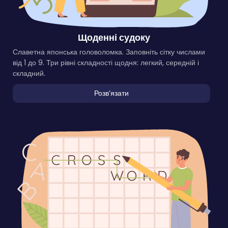
Щоденні судоку
Славетна японська головоломка. Заповніть сітку числами
від 1 до 9. Три рівні складності щодня: легкий, середній і
складний.
Розвʼязати