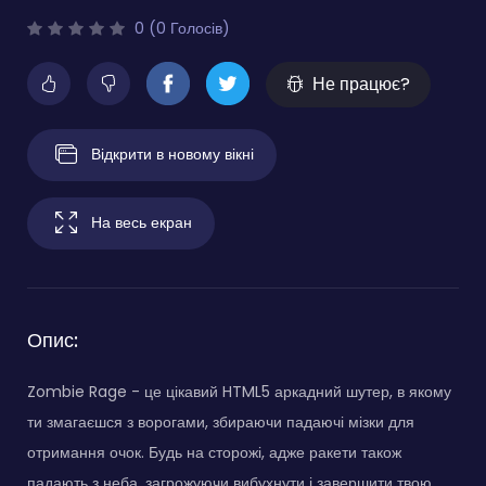
0 (0 Голосів)
Не працює?
Відкрити в новому вікні
На весь екран
Опис:
Zombie Rage - це цікавий HTML5 аркадний шутер, в якому
ти змагаєшся з ворогами, збираючи падаючі мізки для
отримання очок. Будь на сторожі, адже ракети також
падають з неба, загрожуючи вибухнути і завершити твою