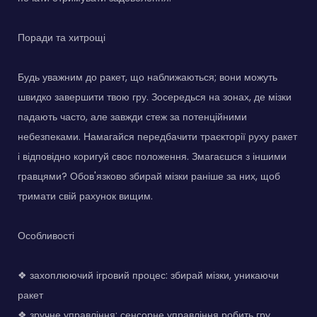
Поради та хитрощі
Будь уважним до ракет, що наближаються; вони можуть
швидко завершити твою гру. Зосередься на зонах, де мізки
падають часто, але завжди стеж за потенційними
небезпеками. Намагайся передбачити траєкторії руху ракет
і відповідно коригуй своє положення. Змагаєшся з іншими
гравцями? Обов'язково збирай мізки раніше за них, щоб
тримати свій рахунок вищим.
Особливості
❖ захоплюючий ігровий процес: збирай мізки, уникаючи
ракет
❖ зручне управління: сенсорне управління робить гру