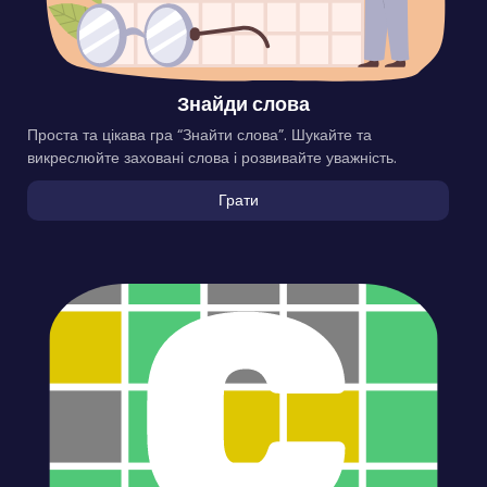
Знайди слова
Проста та цікава гра “Знайти слова”. Шукайте та
викреслюйте заховані слова і розвивайте уважність.
Грати