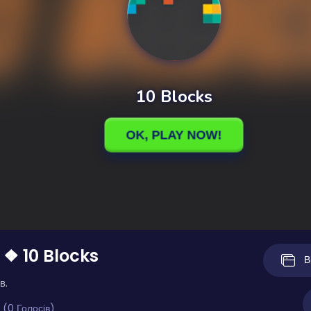
 ❖ 10 Blocks
В
в.
 (0 Голосів)