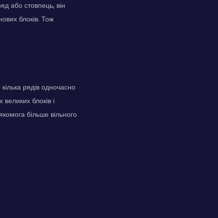
яд або стовпець, він
нових блоків. Тож
кілька рядів одночасно
 великих блоків і
комога більше вільного