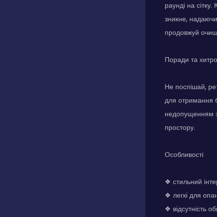
раунді на сітку
зникне, надаючи
продовжуй очищ
Поради та хитр
Не поспішай, ре
для отримання б
недопущенням з
простору.
Особливості
❖ стильний інт
❖ легкі для опа
❖ відсутність о