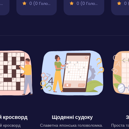
)
0 (0 Голосів)
0 (0 Голосів)
0 (0
 кросворд
Щоденні судоку
З
й кросворд
Славетна японська головоломка.
Проста та