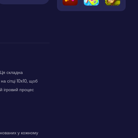
 Ця складна
а сітці 10x10, щоб
й ігровий процес
онованих у кожному