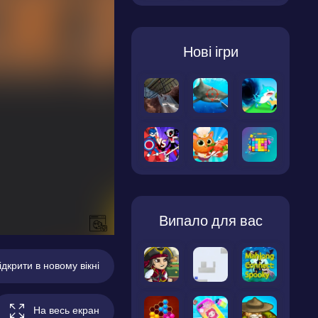
Нові ігри
Випало для вас
ідкрити в новому вікні
На весь екран