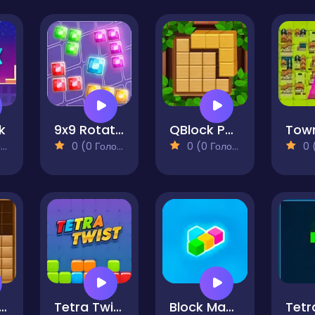
k
9x9 Rotate and Flip
QBlock Puzzle
Tow
)
0 (0 Голосів)
0 (0 Голосів)
0 (0
Block Puzzle - Block Game
Tetra Twist
Block Magic Puzzle