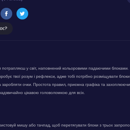
ює?
 ти потрапляєш у світ, наповнений кольоровими падаючими блоками.
робує твої розум і рефлекси, адже тобі потрібно розміщувати блоки н
 заробляти очки. Простота правил, приємна графіка та захоплюючи
надзвичайно цікавою головоломкою для всіх.
ристовуй мишу або тачпад, щоб перетягувати блоки з трьох запроп