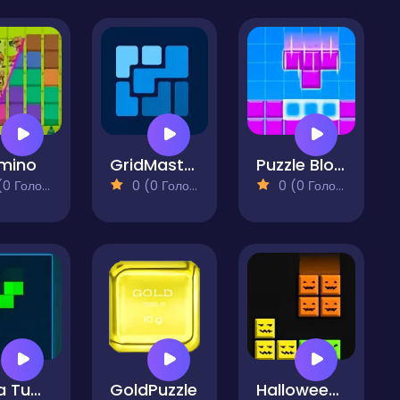
mino
GridMaster
Puzzle Blocks ASMR Match
 Голосів)
0 (0 Голосів)
0 (0 Голосів)
Tetra Tumble Puzzle Game
GoldPuzzle
Halloween Blocks