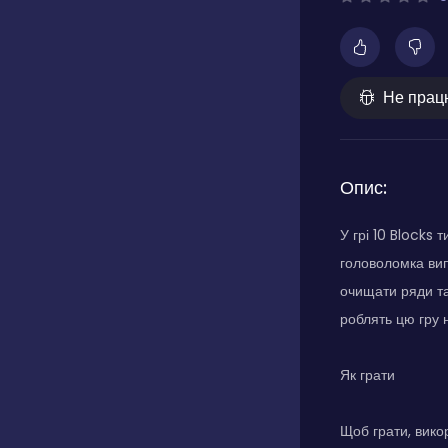
Не прац
Опис:
У грі 10 Blocks
головоломка вип
очищати ряди та
роблять цю гру 
Як грати
Щоб грати, вико