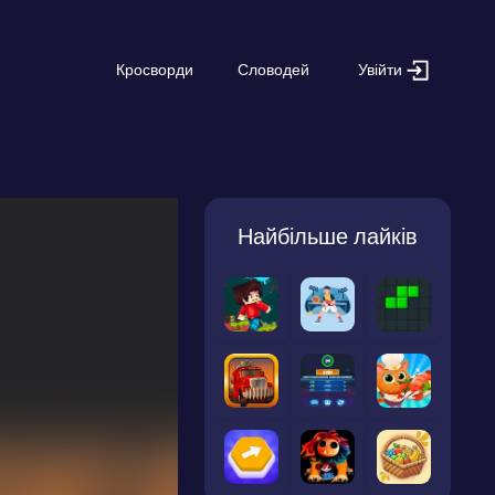
Увійти
Кросворди
Словодей
Найбільше лайків