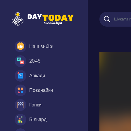
Наш вибір!
2048
Аркади
Поєднайки
Гонки
Більярд