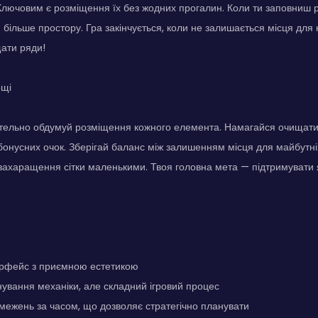
. Ключовим є розміщення їх без жодних прогалин. Коли ти заповниш р
 більше простору. Гра закінчується, коли не залишається місця для 
ати ряди!
ощі
тельно обдумуй розміщення кожного елемента. Намагайся очищати 
онусних очок. Зберігай баланс між залишенням місця для майбутніх
ахаращення сітки маленькими. Твоя головна мета — підтримувати я
ерфейс з приємною естетикою
нування механіки, але складний ігровий процес
бмежень за часом, що дозволяє стратегічно планувати