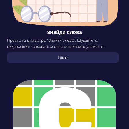
Знайди слова
Проста та цікава гра “Знайти слова”. Шукайте та
викреслюйте заховані слова і розвивайте уважність.
Грати