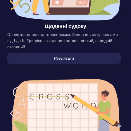
Щоденні судоку
Славетна японська головоломка. Заповніть сітку числами
від 1 до 9. Три рівні складності щодня: легкий, середній і
складний.
Розвʼязати