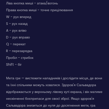
Ліва кнопка миші - атака/вогонь
Права кнопка миші - точне прицілювання
W - рух вперед
S - рух назад
A - рух вліво
D - рух вправо
Q - перекат
R - перезарядка
Пробіл - стрибок
Shift - біг
Мета гри — вистежити нападників і дослідити місця, де вони
та їхні спільники можуть ховатися. Здоров'я Сальвадора
відображається у верхньому лівому куті екрана, і він матиме
нескінченні боєприпаси для своєї зброї. Якщо здоров'я
Сальвадора знизиться до нуля до досягнення мети, гра