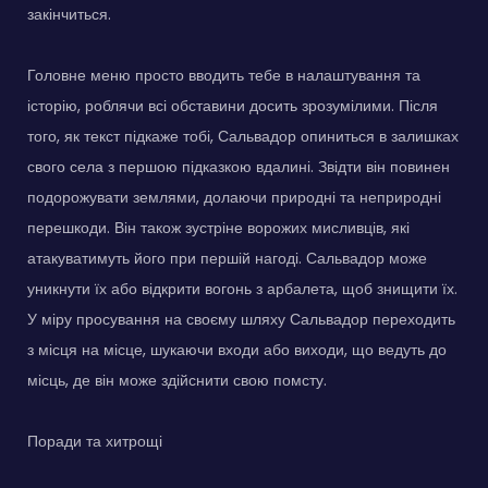
закінчиться.
Головне меню просто вводить тебе в налаштування та
історію, роблячи всі обставини досить зрозумілими. Після
того, як текст підкаже тобі, Сальвадор опиниться в залишках
свого села з першою підказкою вдалині. Звідти він повинен
подорожувати землями, долаючи природні та неприродні
перешкоди. Він також зустріне ворожих мисливців, які
атакуватимуть його при першій нагоді. Сальвадор може
уникнути їх або відкрити вогонь з арбалета, щоб знищити їх.
У міру просування на своєму шляху Сальвадор переходить
з місця на місце, шукаючи входи або виходи, що ведуть до
місць, де він може здійснити свою помсту.
Поради та хитрощі