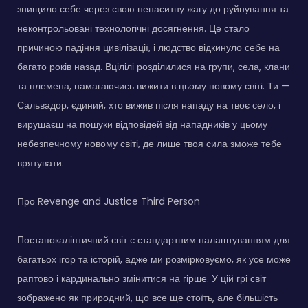
знищило себе через свою ненаситну жагу до руйнування та
неконтрольовані технологічні досягнення. Це стало
причиною падіння цивілізації, і людство відкинуло себе на
багато років назад. Вцілілі розділилися на групи, села, клани
та племена, намагаючись вижити в цьому новому світі. Ти —
Сальвадор, єдиний, хто вижив після нападу на твоє село, і
вирушаєш на пошуки відповідей від нападників у цьому
небезпечному новому світі, де лише твоя сила зможе тебе
врятувати.
Про Revenge and Justice Third Person
Постапокаліптичний світ є стандартним налаштуванням для
багатьох ігор та історій, адже ми розмірковуємо, як усе може
раптово і кардинально змінитися на гірше. У цій грі світ
зображено як природний, що все ще стоїть, але більшість