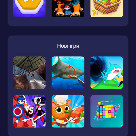
Нові ігри