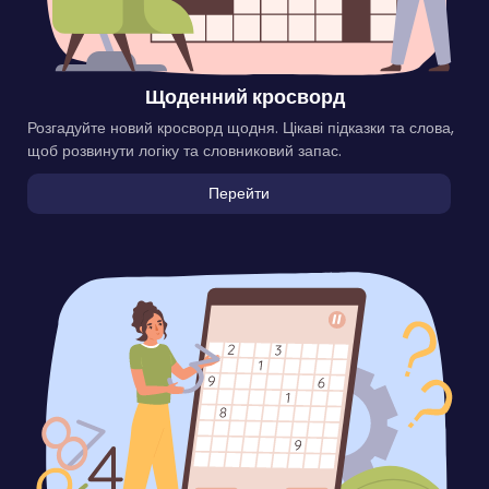
Щоденний кросворд
Розгадуйте новий кросворд щодня. Цікаві підказки та слова,
щоб розвинути логіку та словниковий запас.
Перейти