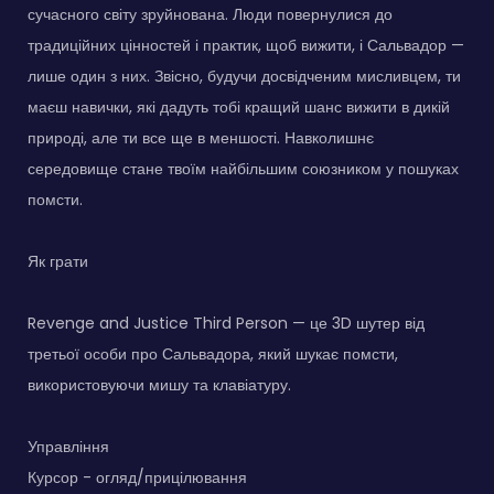
сучасного світу зруйнована. Люди повернулися до
традиційних цінностей і практик, щоб вижити, і Сальвадор —
лише один з них. Звісно, будучи досвідченим мисливцем, ти
маєш навички, які дадуть тобі кращий шанс вижити в дикій
природі, але ти все ще в меншості. Навколишнє
середовище стане твоїм найбільшим союзником у пошуках
помсти.
Як грати
Revenge and Justice Third Person — це 3D шутер від
третьої особи про Сальвадора, який шукає помсти,
використовуючи мишу та клавіатуру.
Управління
Курсор - огляд/прицілювання