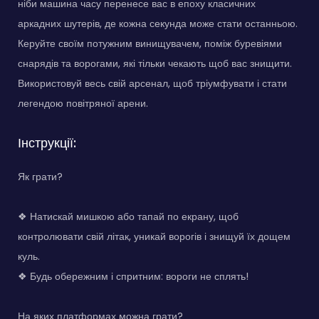
ніби машина часу перенесе вас в епоху класичних
аркадних шутерів, де кожна секунда може стати останньою.
Керуйте своїм потужним винищувачем, поміж буревіями
снарядів та ворогами, які тільки чекають щоб вас знищити.
Використовуй весь свій арсенал, щоб тріумфувати і стати
легендою повітряної арени.
Інструкції:
Як грати?
❖ Натискай мишкою або тапай по екрану, щоб
контролювати свій літак, уникай ворогів і знищуй їх дощем
куль.
❖ Будь обережним і спритним: вороги не сплять!
На яких платформах можна грати?