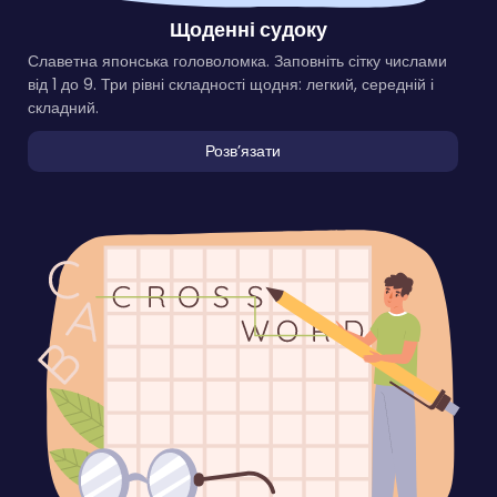
Щоденні судоку
Славетна японська головоломка. Заповніть сітку числами
від 1 до 9. Три рівні складності щодня: легкий, середній і
складний.
Розвʼязати