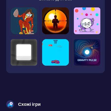
Схожі ігри