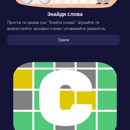
Знайди слова
Проста та цікава гра “Знайти слова”. Шукайте та
викреслюйте заховані слова і розвивайте уважність.
Грати