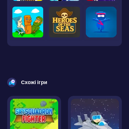
Схожі ігри