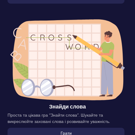
Знайди слова
Проста та цікава гра “Знайти слова”. Шукайте та
викреслюйте заховані слова і розвивайте уважність.
Грати