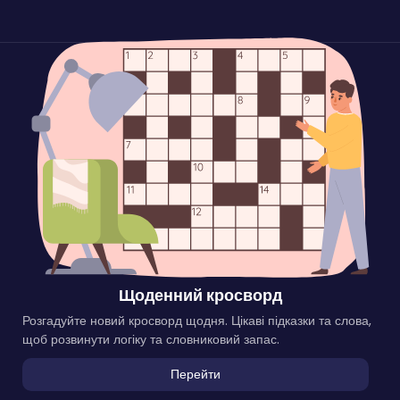
Щоденний кросворд
Розгадуйте новий кросворд щодня. Цікаві підказки та слова,
щоб розвинути логіку та словниковий запас.
Перейти