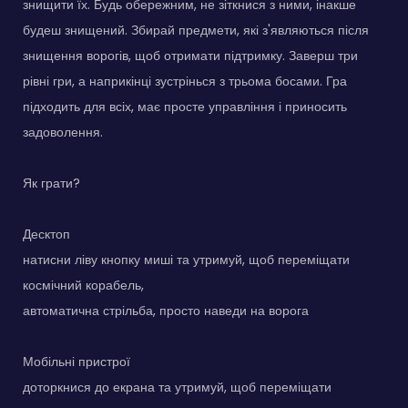
знищити їх. Будь обережним, не зіткнися з ними, інакше
будеш знищений. Збирай предмети, які з'являються після
знищення ворогів, щоб отримати підтримку. Заверш три
рівні гри, а наприкінці зустрінься з трьома босами. Гра
підходить для всіх, має просте управління і приносить
задоволення.
Як грати?
Десктоп
натисни ліву кнопку миші та утримуй, щоб переміщати
космічний корабель,
автоматична стрільба, просто наведи на ворога
Мобільні пристрої
доторкнися до екрана та утримуй, щоб переміщати