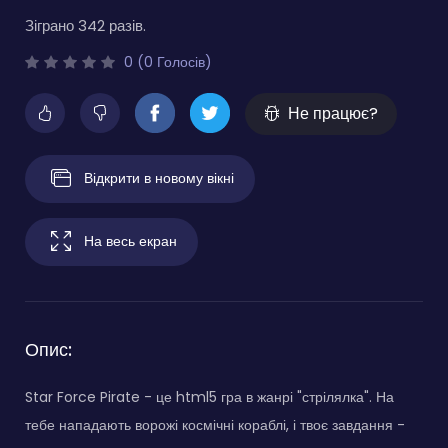
Зіграно 342 разів.
0 (0 Голосів)
Не працює?
Відкрити в новому вікні
На весь екран
Опис:
Star Force Pirate - це html5 гра в жанрі "стрілялка". На
тебе нападають ворожі космічні кораблі, і твоє завдання -