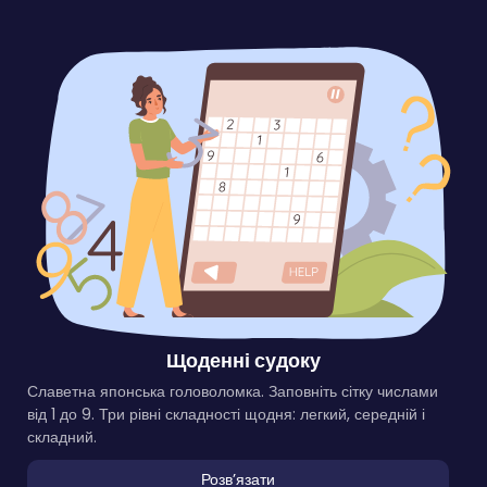
Щоденні судоку
Славетна японська головоломка. Заповніть сітку числами
від 1 до 9. Три рівні складності щодня: легкий, середній і
складний.
Розвʼязати