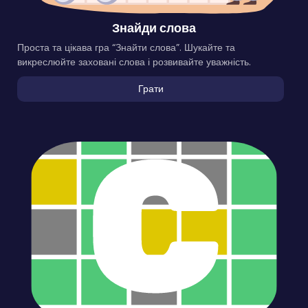
Знайди слова
Проста та цікава гра “Знайти слова”. Шукайте та
викреслюйте заховані слова і розвивайте уважність.
Грати