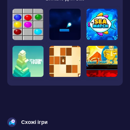
Схожі ігри