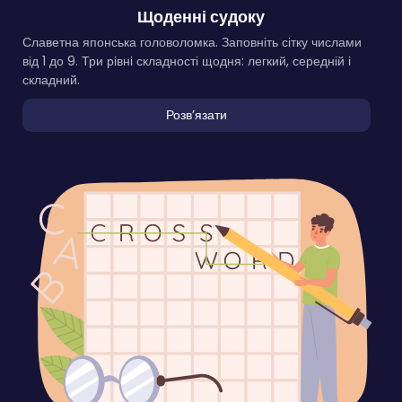
Щоденні судоку
Славетна японська головоломка. Заповніть сітку числами
від 1 до 9. Три рівні складності щодня: легкий, середній і
складний.
Розвʼязати