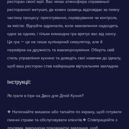
ресторан своєї мрії. Вас чекає атмосфера справжньої
ресторанної метушні, де кожен гравець відповідає за певну
частину процесу: приготування, сервірування чи контроль
за якістю. Відчуйте адреналін, коли замовлення надходять
одне за одним, і тільки командна гра врятує вас від хаосу.
Ця гра — це не лише кулінарний симулятор, але й
перевірка на дружність та взаєморозуміння. Оберіть свій
стиль управління кухнею та доведіть свої навички до ідеалу,
щоб ваш ресторан став найкращим віртуальним закладом.
Інструкції:
Як грати в Ігри на Двох для Дітей Кухня?
❖ Натискайте мишкою або тапайте по екрану, щоб готувати
смачні страви та обслуговувати клієнтів.❖ Співпрацюйте з
друзями, виконуючи різноманітні завдання, щоб