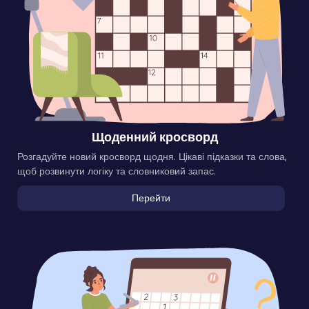
Щоденний кросворд
Розгадуйте новий кросворд щодня. Цікаві підказки та слова,
щоб розвинути логіку та словниковий запас.
Перейти