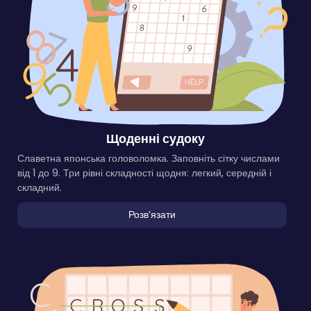
Щоденні судоку
Славетна японська головоломка. Заповніть сітку числами
від 1 до 9. Три рівні складності щодня: легкий, середній і
складний.
Розвʼязати