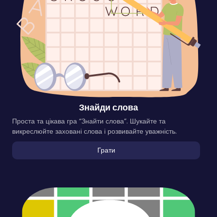
Знайди слова
Проста та цікава гра “Знайти слова”. Шукайте та
викреслюйте заховані слова і розвивайте уважність.
Грати