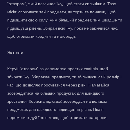
"отвором", який поглинає їжу, щоб стати сильнішим. Твоя
місія: споживати такі предмети, як торти та пончики, щоб
підвищити свою силу. Чим більший предмет, тим швидше ти
підвищуєш рівень. Збирай всю їжу, поки не закінчився час,
щоб отримати кредити та нагороди.
Як грати
Керуй "отвором" за допомогою простих свайпів, щоб
збирати їжу. Збираючи предмети, ти збільшуєш свій розмір і
час, що дозволяє просуватися через рівні. Намагайся
зосередитися на більших продуктах для швидшого
зростання. Корисна підказка: зосередься на великих
предметах для швидшого підвищення рівня. Після
перемоги годуй їжею мавп, щоб отримати нагороди.