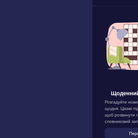
Щоденний
Розгадуйте нови
щодня. Цікаві пі
щоб розвинути л
словниковий зап
Пер