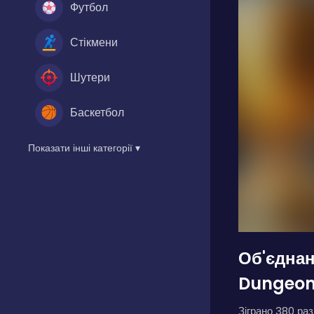
Футбол
Стікмени
Шутери
Баскетбол
Показати інші категорії ▾
Об'єднан
Dungeon
Зіграно 380 разі