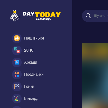
Наш вибір!
2048
Аркади
Поєднайки
Гонки
Більярд