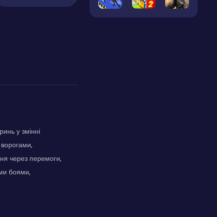
инь у змінні
 ворогами,
ння через перемоги,
ми боями,