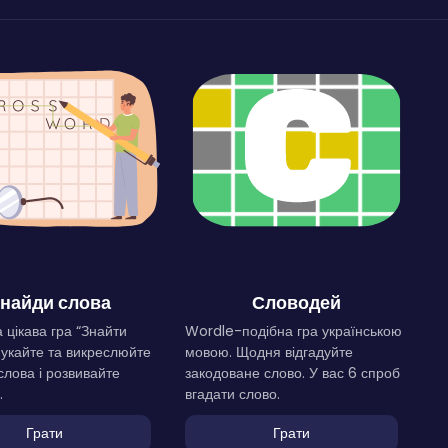
найди слова
Словодей
 цікава гра “Знайти
Wordle-подібна гра українською
Шукайте та викреслюйте
мовою. Щодня відгадуйте
слова і розвивайте
закодоване слово. У вас 6 спроб
.
вгадати слово.
Грати
Грати