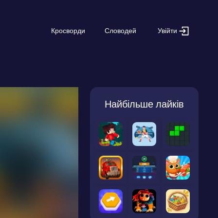
Увійти
Кросворди
Словодей
Найбільше лайків