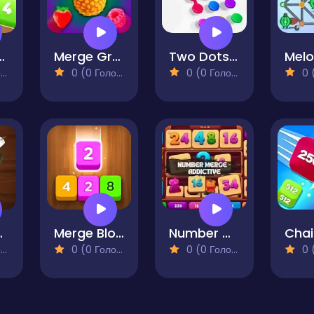
erge World
Merge Gravity Fruits
Two Dots Remastered
)
0 (0 Голосів)
0 (0 Голосів)
0 (0
ches
Merge Block Puzzle
Number Merge - Addictive
)
0 (0 Голосів)
0 (0 Голосів)
0 (0