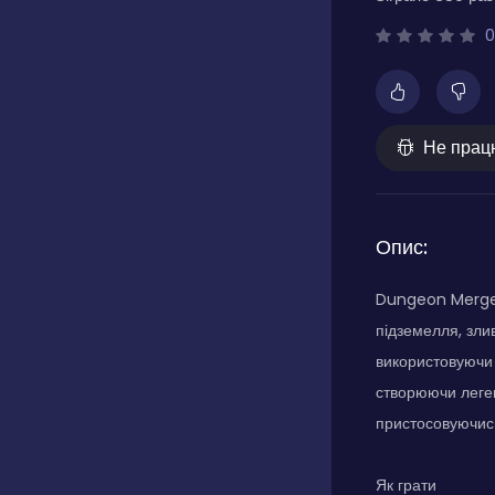
0
Не прац
Опис:
Dungeon Merge п
підземелля, зли
використовуючи 
створюючи леген
пристосовуючись
Як грати