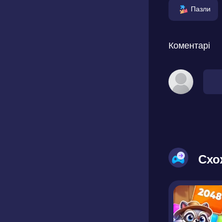
Пазли
Коментарі
Схо