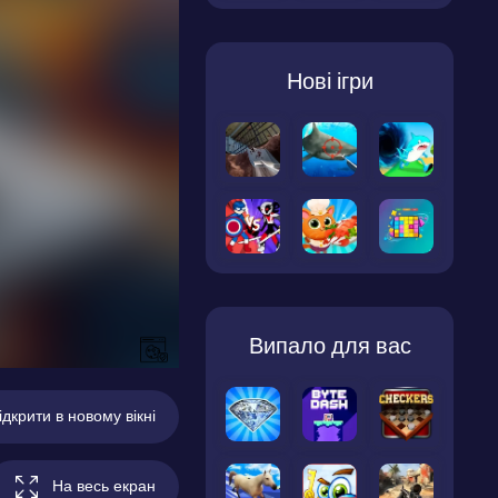
Нові ігри
Випало для вас
ідкрити в новому вікні
На весь екран