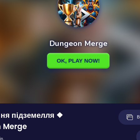
ня підземелля ❖
В
 Merge
в.