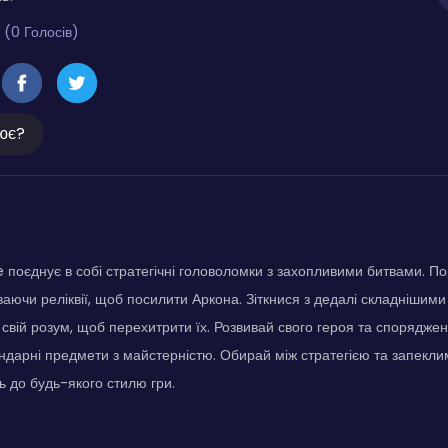
 (0 Голосів)
ює?
оєднує в собі стратегічні головоломки з захопливими битвами. Пор
ваючи реліквії, щоб посилити Аркона. Зіткнися з дедалі складнішими
свій розум, щоб перехитрити їх. Розвивай свого героя та спорядже
дарні предмети з майстерністю. Обирай між стратегією та запекли
 до будь-якого стилю гри.