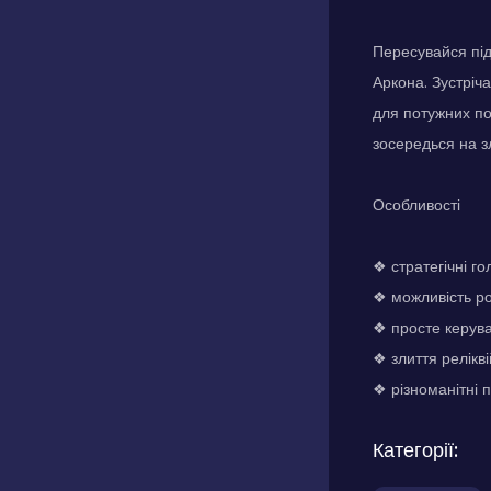
Пересувайся під
Аркона. Зустріча
для потужних по
зосередься на з
Особливості
❖ стратегічні г
❖ можливість р
❖ просте керув
❖ злиття релікв
❖ різноманітні 
Категорії: