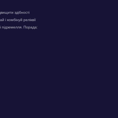
вищити здібності
й і комбінуй реліквії
і підземелля. Порада: