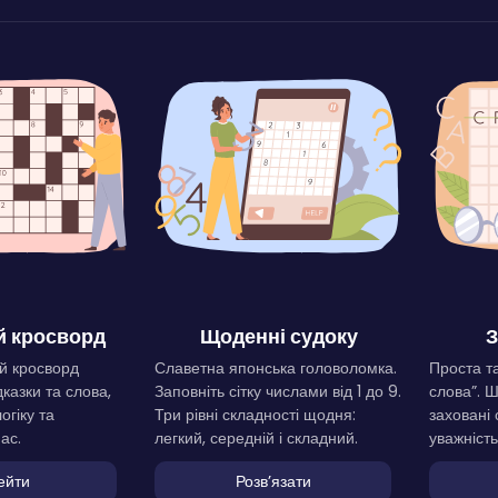
 кросворд
Щоденні судоку
З
й кросворд
Славетна японська головоломка.
Проста та
дказки та слова,
Заповніть сітку числами від 1 до 9.
слова”. 
огіку та
Три рівні складності щодня:
заховані 
ас.
легкий, середній і складний.
уважність
ейти
Розвʼязати