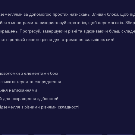
земеллями за допомогою простих натискань. Зливай блоки, щоб під
йся з монстрами та використовуй стратегію, щоб перемогти їх. Збира
кращень. Прогресуй, завершуючи рівні та відкриваючи більш складн
литті реліквій вищого рівня для отримання сильніших сил!
оловоломки з елементами бою
озвивати героя та спорядження
ання натисканнями
ій для покращення здібностей
підземелля з різними рівнями складності