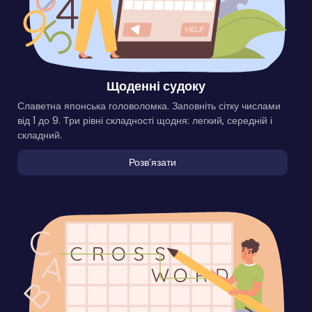
Щоденні судоку
Славетна японська головоломка. Заповніть сітку числами
від 1 до 9. Три рівні складності щодня: легкий, середній і
складний.
Розвʼязати