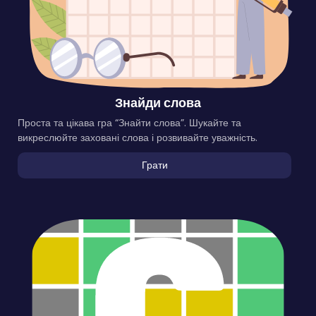
Знайди слова
Проста та цікава гра “Знайти слова”. Шукайте та
викреслюйте заховані слова і розвивайте уважність.
Грати