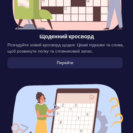
Щоденний кросворд
Розгадуйте новий кросворд щодня. Цікаві підказки та слова,
щоб розвинути логіку та словниковий запас.
Перейти