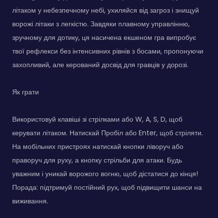
літаком у небезпечному небі, ухиляйся від загроз і знищуй
ворожі літаки з легкістю. Завдяки плавному управлінню,
зручному для дотику, ця насичена екшеном гра випробує
твої рефлекси без інтенсивних рівнів з босами, пропонуючи
захопливий, але керований досвід для гравців у дорозі.
Як грати
Використовуй клавіші зі стрілками або W, A, S, D, щоб
керувати літаком. Натискай Пробіл або Enter, щоб стріляти.
На мобільних пристроях натискай кнопки ліворуч або
праворуч для руху, а кнопку стрільби для атаки. Будь
уважним і уникай ворожого вогню, щоб дістатися до кінця!
Порада: підтримуй постійний рух, щоб підвищити шанси на
виживання.