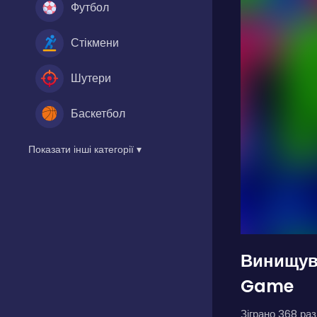
Футбол
Стікмени
Шутери
Баскетбол
Показати інші категорії ▾
Винищува
Game
Зіграно 368 разі