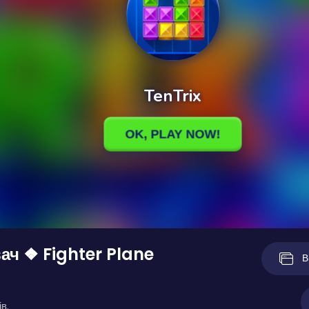
ч ❖ Fighter Plane
В
в.