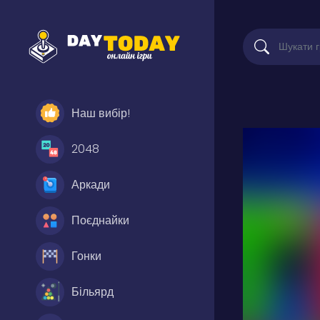
Наш вибір!
2048
Аркади
Поєднайки
Гонки
Більярд