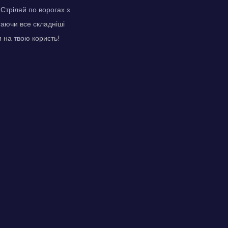
 Стріляй по ворогах з
гаючи все складніші
и на твою користь!