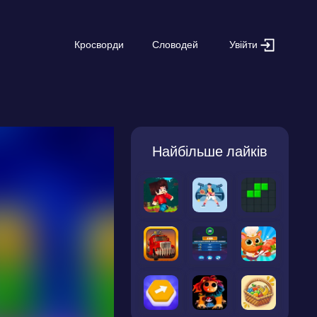
Увійти
Кросворди
Словодей
Найбільше лайків