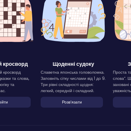
 кросворд
Щоденні судоку
З
й кросворд
Славетна японська головоломка.
Проста та
дказки та слова,
Заповніть сітку числами від 1 до 9.
слова”. 
огіку та
Три рівні складності щодня:
заховані 
ас.
легкий, середній і складний.
уважність
ейти
Розвʼязати