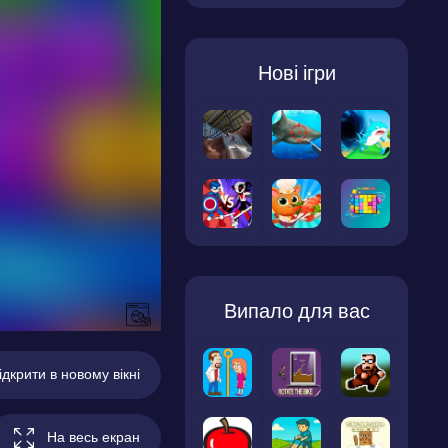
Нові ігри
Випало для вас
ідкрити в новому вікні
На весь екран