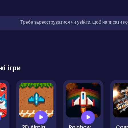
Треба зареєструватися чи увійти, щоб написати к
жі ігри
n Bosses
2D Airplane Shooting
Rainbow Frontline