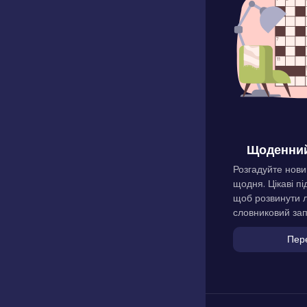
Щоденний
Розгадуйте нови
щодня. Цікаві пі
щоб розвинути л
словниковий зап
Пер