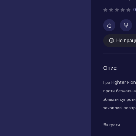
0
Не прац
Опис:
Гра Fighter Pla
проти безжальни
збивати супроти
захопливі повітр
Як грати