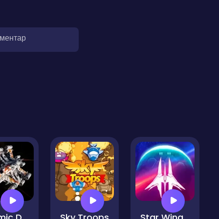
оментар
Cosmic Defender Space Assault
Sky Troops
Star Wing