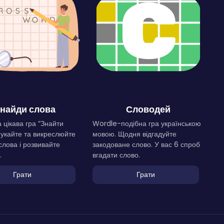
найди слова
Словодей
 цікава гра “Знайти
Wordle-подібна гра українською
Шукайте та викреслюйте
мовою. Щодня відгадуйте
слова і розвивайте
закодоване слово. У вас 6 спроб
.
вгадати слово.
Грати
Грати