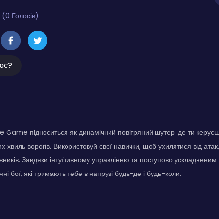
 (0 Голосів)
ює?
ne Game підноситься як динамічний повітряний шутер, де ти керує
х хвиль ворогів. Використовуй свої навички, щоб ухилятися від атак
вників. Завдяки інтуїтивному управлінню та поступово ускладненим 
яні бої, які тримають тебе в напрузі будь-де і будь-коли.