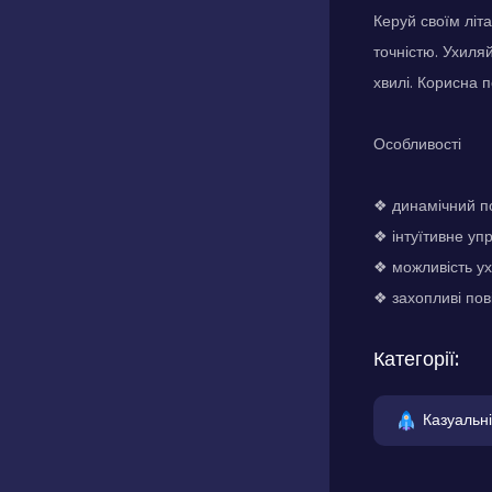
Керуй своїм літ
точністю. Ухиля
хвилі. Корисна 
Особливості
❖ динамічний по
❖ інтуїтивне упр
❖ можливість ух
❖ захопливі пові
Категорії:
Казуальні