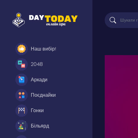
Наш вибір!
2048
Аркади
Поєднайки
Гонки
Більярд