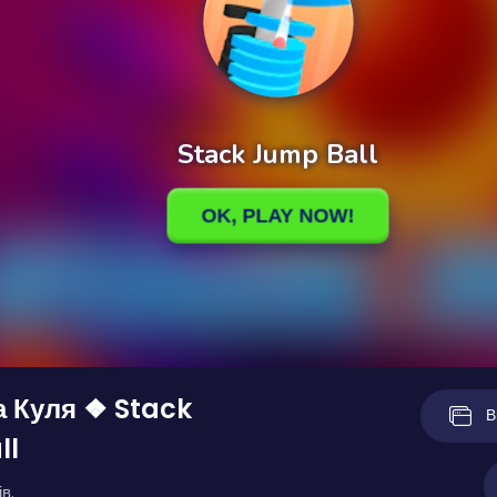
 Куля ❖ Stack
В
ll
в.