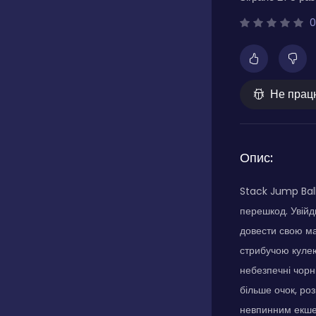
0
Не прац
Опис:
Stack Jump Ball 
перешкод. Увійд
довести свою ма
стрибучою кулею
небезпечні чорн
більше очок, ро
невпинним екше