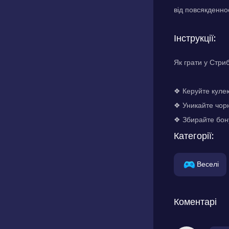
від повсякденнос
Інструкції:
Як грати у Стри
❖ Керуйте куле
❖ Уникайте чорн
❖ Збирайте бону
Категорії:
Веселі
Коментарі