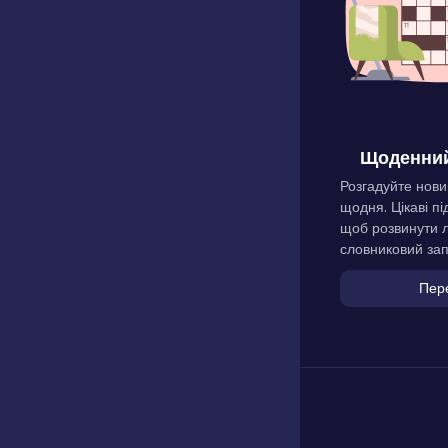
Щоденний
Розгадуйте нови
щодня. Цікаві пі
щоб розвинути л
словниковий зап
Пер