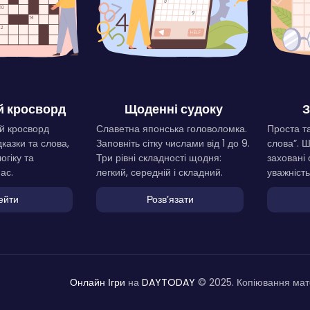
 кросворд
Щоденні судоку
З
й кросворд
Славетна японська головоломка.
Проста та
дказки та слова,
Заповніть сітку числами від 1 до 9.
слова”. 
огіку та
Три рівні складності щодня:
заховані 
ас.
легкий, середній і складний.
уважність
ейти
Розвʼязати
Онлайн Ігри
на
DAYTODAY
© 2025. Копіювання мате