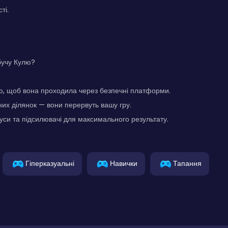
ті.
бучу Кулю?
ю, щоб вона проходила через безпечні платформи.
их ділянок — вони перервуть вашу гру.
си та підсилювачі для максимального результату.
Гіперказуальні
Навички
Тапання