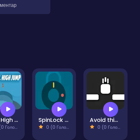
оментар
Pool High Jump
SpinLock Challenge
Avoid this Wall
 Голосів)
0 (0 Голосів)
0 (0 Голосів)