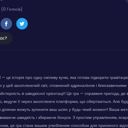
 (0 Голосів)
ює?
— це історія про одну сміливу кулю, яка готова підкорити гравітацію
и у цей захоплюючий світ, сповнений адреналіном і блискавичним
йстерність зі швидкісної орієнтації! Ця гра — справжня пригода, де 
, ведучи її через захоплюючі платформи, що обертаються. Але буд
і ділянки можуть зупинити ваш шлях у будь-який момент! Ваша мет
звиваючи швидкість і збираючи бонуси. З простим управлінням, яск
ном, ця гра стане вашим улюбленим способом для приємного відпо