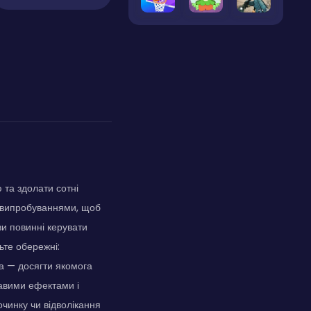
 та здолати сотні
и випробуваннями, щоб
ви повинні керувати
ьте обережні:
а — досягти якомога
равими ефектами і
чинку чи відволікання