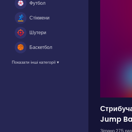
Футбол
Стікмени
Шутери
Баскетбол
Показати інші категорії ▾
Стрибуча
Jump Ba
Зіграно 275 разі