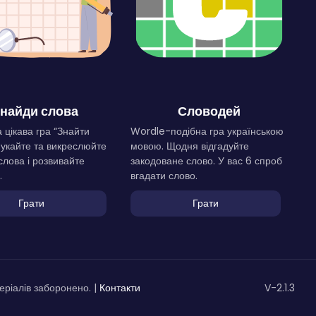
найди слова
Словодей
 цікава гра “Знайти
Wordle-подібна гра українською
Шукайте та викреслюйте
мовою. Щодня відгадуйте
слова і розвивайте
закодоване слово. У вас 6 спроб
.
вгадати слово.
Грати
Грати
ріалів заборонено. |
Контакти
V-2.1.3