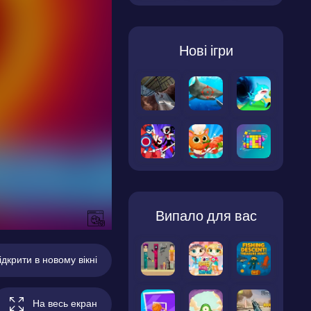
Нові ігри
Випало для вас
ідкрити в новому вікні
На весь екран