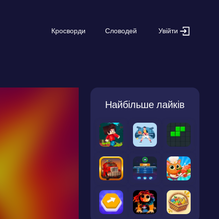
Увійти
Кросворди
Словодей
Найбільше лайків