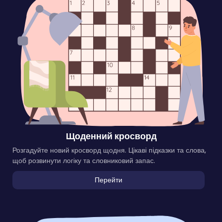
Щоденний кросворд
Розгадуйте новий кросворд щодня. Цікаві підказки та слова,
щоб розвинути логіку та словниковий запас.
Перейти