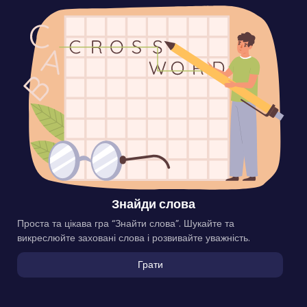
Знайди слова
Проста та цікава гра “Знайти слова”. Шукайте та
викреслюйте заховані слова і розвивайте уважність.
Грати