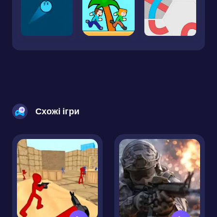
Схожі ігри