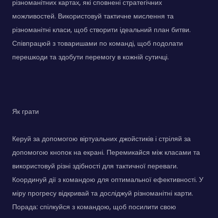
різноманітних картах, які сповнені стратегічних
можливостей. Використовуй тактичне мислення та
різноманітні класи, щоб створити ідеальний план битви.
Співпрацюй з товаришами по команді, щоб подолати
перешкоди та здобути перемогу в кожній сутичці.
Як грати
Керуй за допомогою віртуальних джойстиків і стріляй за
допомогою кнопок на екрані. Перемикайся між класами та
використовуй різні здібності для тактичної переваги.
Координуй дії з командою для оптимальної ефективності. У
міру прогресу відкривай та досліджуй різноманітні карти.
Порада: спілкуйся з командою, щоб посилити свою