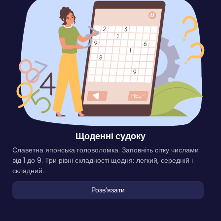
Щоденні судоку
Славетна японська головоломка. Заповніть сітку числами
від 1 до 9. Три рівні складності щодня: легкий, середній і
складний.
Розвʼязати