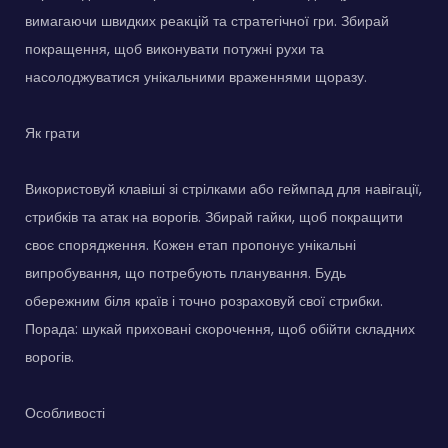
вимагаючи швидких реакцій та стратегічної гри. Збирай
покращення, щоб виконувати потужні рухи та
насолоджуватися унікальними враженнями щоразу.
Як грати
Використовуй клавіші зі стрілками або геймпад для навігації,
стрибків та атак на ворогів. Збирай гайки, щоб покращити
своє спорядження. Кожен етап пропонує унікальні
випробування, що потребують планування. Будь
обережним біля країв і точно розраховуй свої стрибки.
Порада: шукай приховані скорочення, щоб обійти складних
ворогів.
Особливості