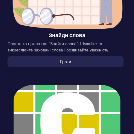
Знайди слова
Проста та цікава гра “Знайти слова”. Шукайте та
викреслюйте заховані слова і розвивайте уважність.
Грати