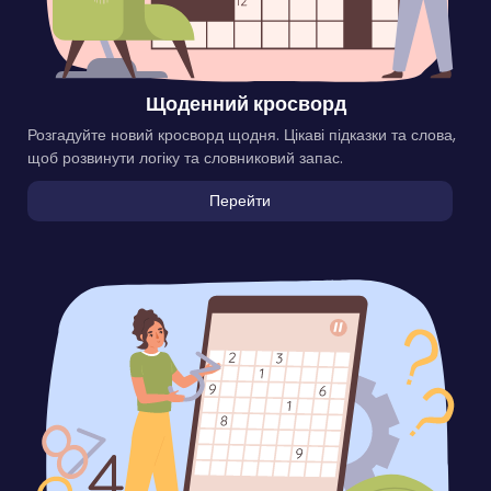
Щоденний кросворд
Розгадуйте новий кросворд щодня. Цікаві підказки та слова,
щоб розвинути логіку та словниковий запас.
Перейти