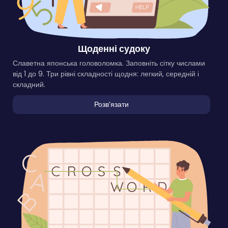
Щоденні судоку
Славетна японська головоломка. Заповніть сітку числами
від 1 до 9. Три рівні складності щодня: легкий, середній і
складний.
Розвʼязати