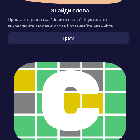
Знайди слова
Проста та цікава гра “Знайти слова”. Шукайте та
викреслюйте заховані слова і розвивайте уважність.
Грати