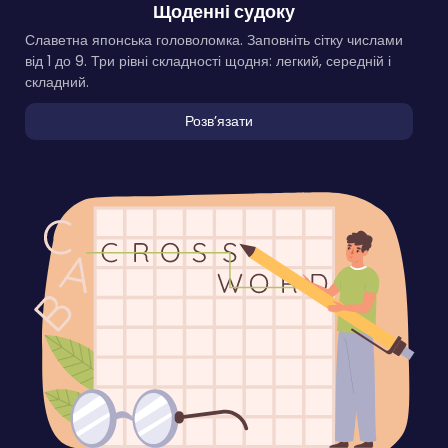
Щоденні судоку
Славетна японська головоломка. Заповніть сітку числами
від 1 до 9. Три рівні складності щодня: легкий, середній і
складний.
Розвʼязати