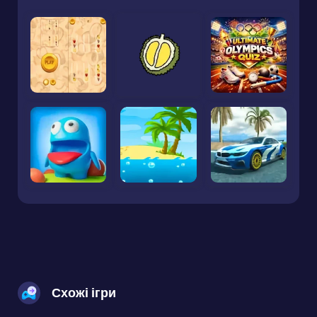
Схожі ігри