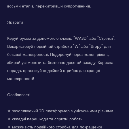
восьми етапів, перехитривши супротивників.
Як грати
Керуй рухом за допомогою клавіш "WASD" або "Стрілки".
Використовуй подвійний стрибок з "W" або "Вгору" для
більшої маневреності. Подорожуй через кожен рівень,
збирай усі монети та безпечно досягай виходу. Корисна
порада: практикуй подвійний стрибок для кращої
маневреності!
Особливості
❖ захоплюючий 2D платформер з унікальними рівнями
❖ складні перешкоди та спритні роботи
❖ можливість подвійного стрибка для покращеної