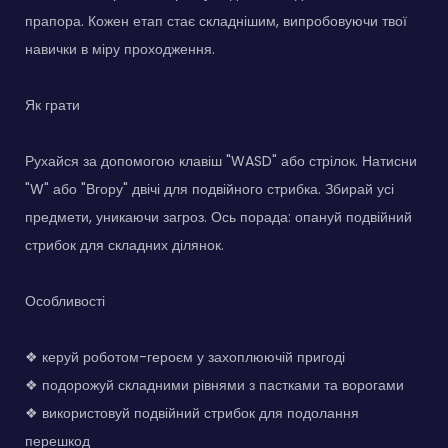
прапора. Кожен етап стає складнішим, випробовуючи твої
навички в міру проходження.
Як грати
Рухайся за допомогою клавіш "WASD" або стрілок. Натисни
"W" або "Вгору" двічі для подвійного стрибка. Збирай усі
предмети, уникаючи загроз. Ось порада: опануй подвійний
стрибок для складних ділянок.
Особливості
❖ керуй роботом-героєм у захоплюючій пригоді
❖ подорожуй складними рівнями з пастками та ворогами
❖ використовуй подвійний стрибок для подолання
перешкод