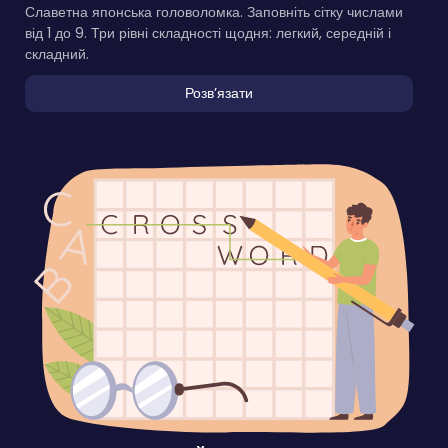
Славетна японська головоломка. Заповніть сітку числами
від 1 до 9. Три рівні складності щодня: легкий, середній і
складний.
Розвʼязати