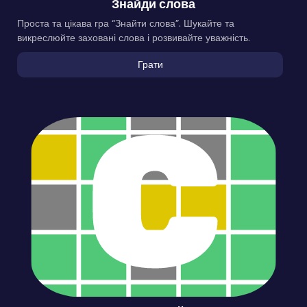
Знайди слова
Проста та цікава гра “Знайти слова”. Шукайте та
викреслюйте заховані слова і розвивайте уважність.
Грати