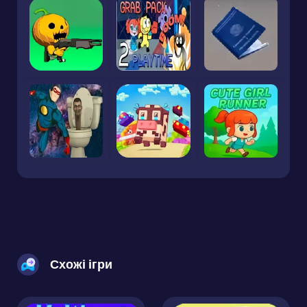
Схожі ігри