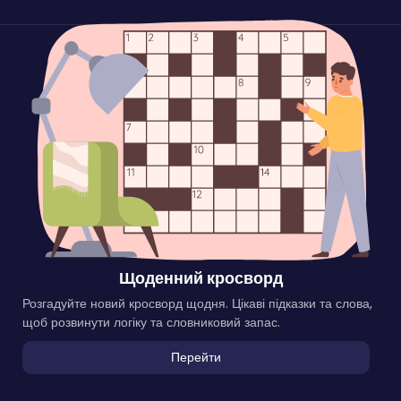
Щоденний кросворд
Розгадуйте новий кросворд щодня. Цікаві підказки та слова,
щоб розвинути логіку та словниковий запас.
Перейти