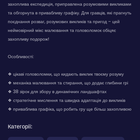
захоплива експедиція, приправлена розумовими викликами
та обгорнута в привабливу графіку. Для гравців, які прагнуть
поєднання розваг, розумових викликів та пригод – цей
неймовірний мікс малювання та головоломок обіцяє
захопливу подорож!
Особливості:
❖ цікаві головоломки, що кидають виклик твоєму розуму
❖ механіка малювання та стирання, що додає глибини грі
❖ 38 зірок для збору в динамічних ландшафтах
❖ стратегічне мислення та швидка адаптація до викликів
❖ приваблива графіка, що робить гру ще більш захопливою
Категорії: