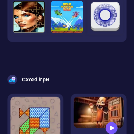
Схожі ігри