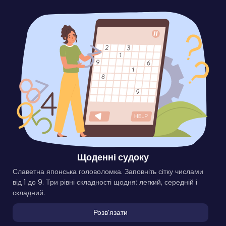
Щоденні судоку
Славетна японська головоломка. Заповніть сітку числами
від 1 до 9. Три рівні складності щодня: легкий, середній і
складний.
Розвʼязати