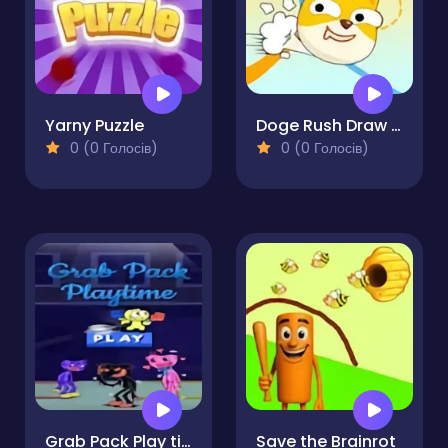
Yarny Puzzle
Doge Rush Draw Home Puzzle
0 (0 Голосів)
0 (0 Голосів)
Grab Pack Play time
Save the Brainrot