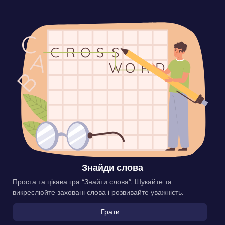
Знайди слова
Проста та цікава гра “Знайти слова”. Шукайте та
викреслюйте заховані слова і розвивайте уважність.
Грати