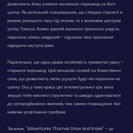
дозволяють йому уникати численних перешкод на його
шляху. Як ретельний планувальник, що створює стратегії в
режимі реального часу під тиском, ти є мозковим центром
успіху Томаса. Кожен вдалий малюнок приносить радість
перемоги; кожен невдалий - підсилює твоє прагнення
підкорити наступні рівні.
Паралельно, ще одна цікава особливість привертає увагу –
стирання перешкод. Цей механізм схожий на божественні
сили, що дозволяють легко усунути будь-які перепони на
шляху. Ось у чому краса цієї інтелектуальної гри; вона
змушує тебе мислити стратегічно та швидко адаптуватися
до непередбачених викликів, тим самим покращуючи твої
навички розв'язання проблем.
Загалом, "Adventures Thomas Draw and Erase" - це