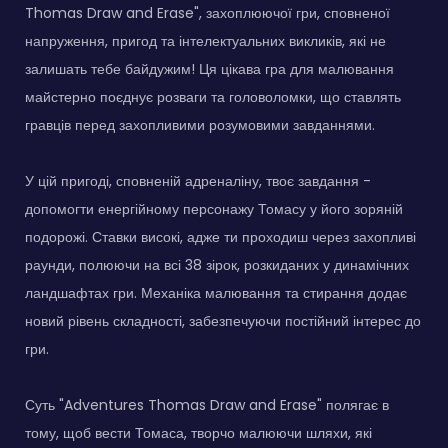
Thomas Draw and Erase", захоплюючої гри, сповненої
напруження, пригод та інтелектуальних викликів, які не
залишать тебе байдужим! Ця цікава гра для малювання
майстерно поєднує розваги та головоломки, що ставлять
гравців перед захопливими розумовими завданнями.
У цій пригоді, сповненій адреналіну, твоє завдання -
допомогти енергійному персонажу Томасу у його зоряній
подорожі. Ставки високі, адже ти проходиш через захопливі
раунди, полюючи на всі 38 зірок, розкиданих у динамічних
ландшафтах гри. Механіка малювання та стирання додає
новий рівень складності, забезпечуючи постійний інтерес до
гри.
Суть "Adventures Thomas Draw and Erase" полягає в
тому, щоб вести Томаса, творчо малюючи шляхи, які