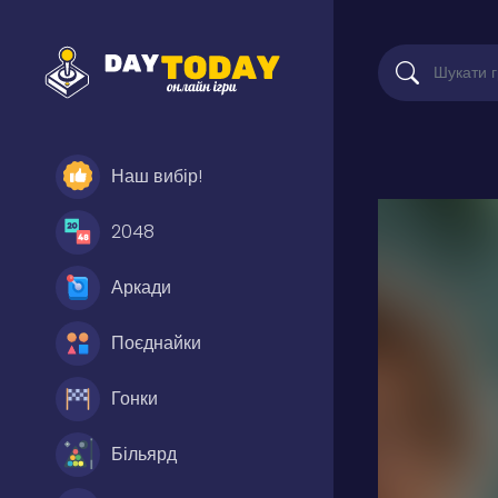
Наш вибір!
2048
Аркади
Поєднайки
Гонки
Більярд