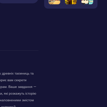
у древніх таємниць та
криє вам секрети
й храм. Ваше завдання —
, які розкажуть історію
а наповненими змістом
и острова?