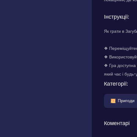
Інструкції:
Як грати в Загу
❖ Переміщуйтесь
❖ Використовуйт
❖ Гра доступна 
який час і будь-
Категорії:
Пригоди
Коментарі