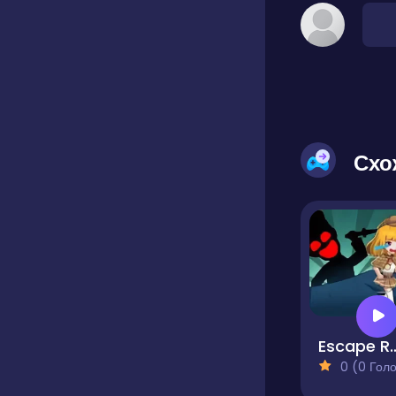
Схо
Escape Room My
0 (0 Голосів