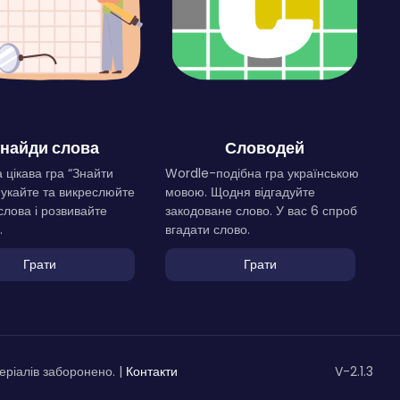
найди слова
Словодей
 цікава гра “Знайти
Wordle-подібна гра українською
Шукайте та викреслюйте
мовою. Щодня відгадуйте
слова і розвивайте
закодоване слово. У вас 6 спроб
.
вгадати слово.
Грати
Грати
ріалів заборонено. |
Контакти
V-2.1.3