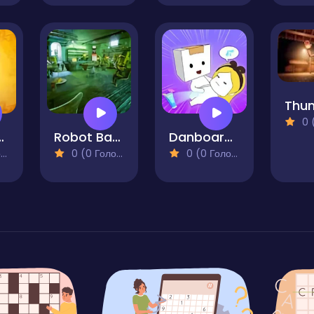
0 (0
 Emily's Case
Robot Bar - Find the differences
Danboard Adventure
)
0 (0 Голосів)
0 (0 Голосів)