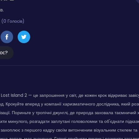
в.
 (0 Голосів)
ює?
Lost Island 2 — це запрошення у світ, де кожен крок відкриває завіс
д. Крокуйте вперед у компанії харизматичного дослідника, який роз
лізації. Пориньте у тропічні джунглі, де природа заховала таємничи
ти минулого, розгадати заплутані головоломки та об'єднати підказки
а захоплює з першого кадру своїм витонченим візуальним стилем т
ожна деталь має значення. Готові прийняти виклик і розкрити загадк