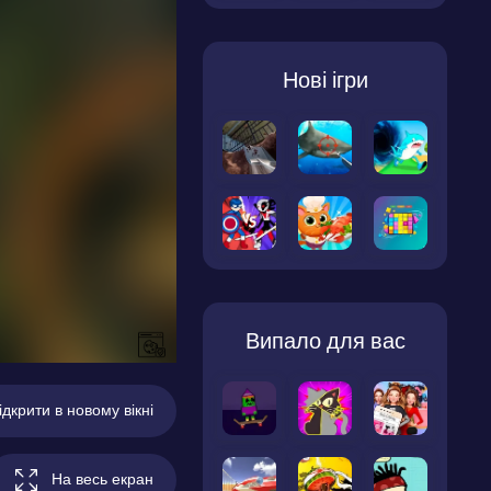
Нові ігри
Випало для вас
ідкрити в новому вікні
На весь екран