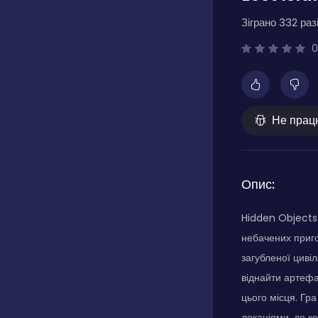
Зіграно 332 разі
0
Не прац
Опис:
Hidden Objects 
небачених приго
загубленої циві
віднайти артефак
цього місця. Гр
локаціями, де к