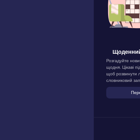
Щоденний
Розгадуйте нови
щодня. Цікаві пі
щоб розвинути л
словниковий зап
Пер