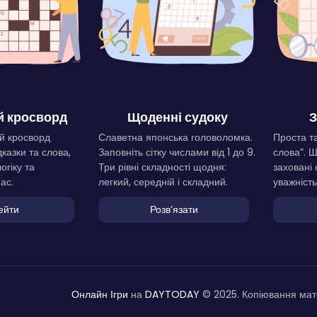
 кросворд
Щоденні судоку
З
й кросворд
Славетна японська головоломка.
Проста та
дказки та слова,
Заповніть сітку числами від 1 до 9.
слова”. 
огіку та
Три рівні складності щодня:
заховані 
ас.
легкий, середній і складний.
уважність
ейти
Розвʼязати
Онлайн Ігри
на
DAYTODAY
© 2025. Копіювання мате