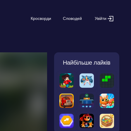
Увійти
Кросворди
Словодей
Найбільше лайків