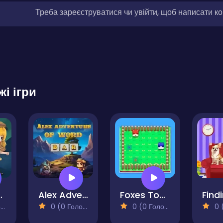
Треба зареєструватися чи увійти, щоб написати к
жі ігри
stery Key 2
Alex Adventure of Word
Foxes Together
)
0 (0 Голосів)
0 (0 Голосів)
0 (0