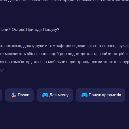
блений Острів: Пригоди Пошуку?
 локацією, досліджуючи атмосферні сценки вліво та вправо, шука
е можливість збільшення, щоб розгледіти деталі та знайти потрібні 
як на комп'ютері, так і на мобільних пристроях, тож ви можете зану
де.
Пазли
Для мозку
Пошук предметів