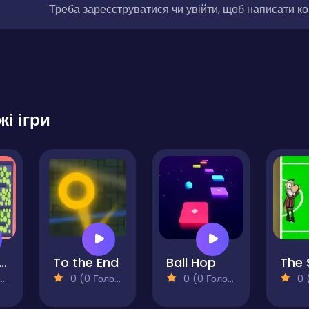
Треба зареєструватися чи увійти, щоб написати к
жі ігри
lloon Maze
To the End
Ball Hop
)
0 (0 Голосів)
0 (0 Голосів)
0 (0