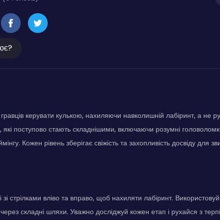
ює?
 гравців керувати кулькою, нахиляючи навколишній лабіринт, а не р
ів, які поступово стають складнішими, включаючи розумні головолом
ймінгу. Кожен рівень зберігає свіжість та захопливість досвіду для зв
 зі стрілками вліво та вправо, щоб нахиляти лабіринт. Використовуй
 через складні шляхи. Уважно досліджуй кожен етап і рухайся з терп