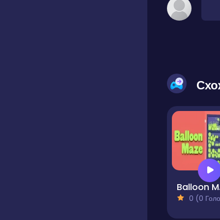
Схо
Ba
0 (0 Голосів