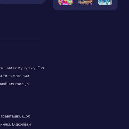
ухаючи саму кульку. Гра
ки та вимагаючи
ичайних гравців.
 гравітацію, щоб
інням. Відкривай