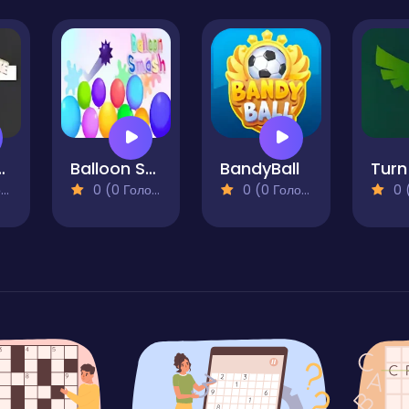
ack and White
Balloon Smash
BandyBall
)
0 (0 Голосів)
0 (0 Голосів)
0 (0