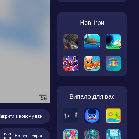
Нові ігри
Випало для вас
ідкрити в новому вікні
На весь екран