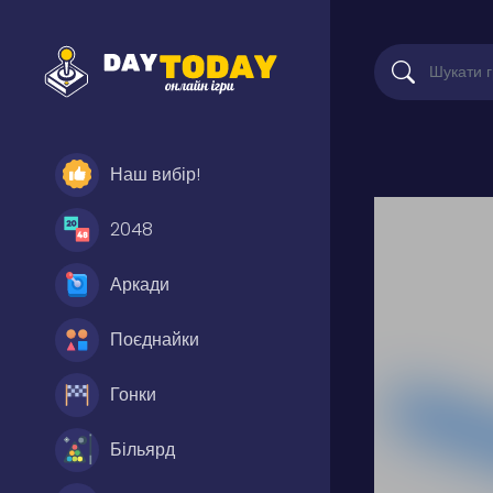
Наш вибір!
2048
Аркади
Поєднайки
Гонки
Більярд