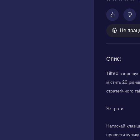
Не прац
Опис:
Tilted запрошує
містить 20 рівн
стратегічного та
Як грати
Натискай клавіші
провести кульку