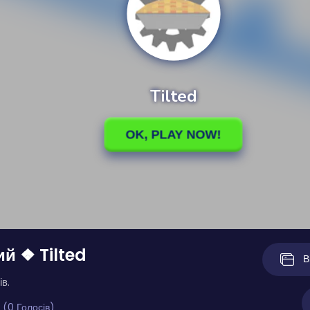
й ❖ Tilted
В
ів.
 (0 Голосів)