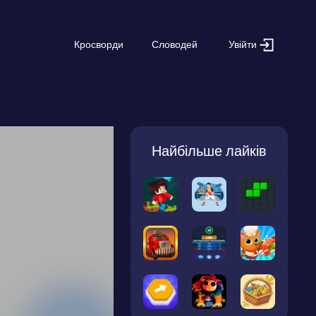
Увійти
Кросворди
Словодей
Найбільше лайків