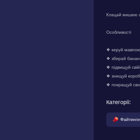
Клацай мишею аб
Особливості
❖ керуй мавпою 
❖ збирай банани
❖ підвищуй свій
❖ знищуй короб
❖ покращуй свою
Категорії:
Файтинги