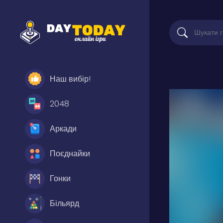
Наш вибір!
2048
Аркади
Поєднайки
Гонки
Більярд