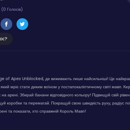
 (0 Голосів)
ює?
Age of Apes Unblocked, де виживають лише найсильніші! Це найкра
 який мріє стати диким воїном у постапокаліптичному світі мавп. К
 на арені. Збирай банани відповідного кольору! Підвищуй свій рівен
щуй коробки та перемагай. Покращуй свою швидкість руху, радіус по
рені та показати, хто справжній Король Мавп!