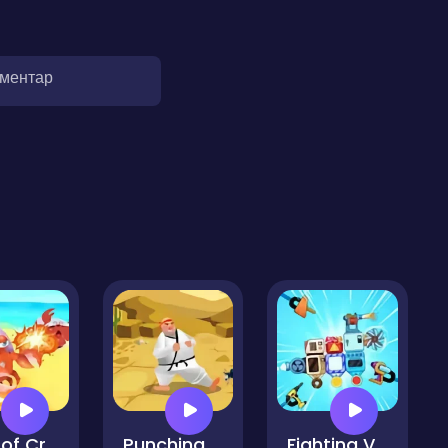
оментар
King of Crabs
Punching Bug
Fighting Vehicles Arena