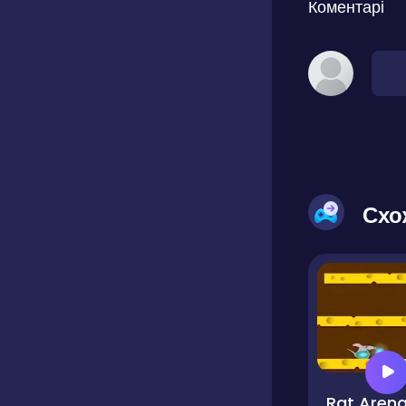
Коментарі
Схо
Rat Aren