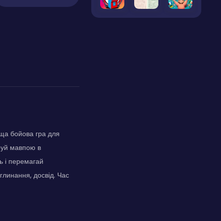
ща бойова гра для
еруй мавпою в
ь і перемагай
глинання, досвід. Час