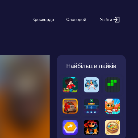
Увійти
Кросворди
Словодей
Найбільше лайків