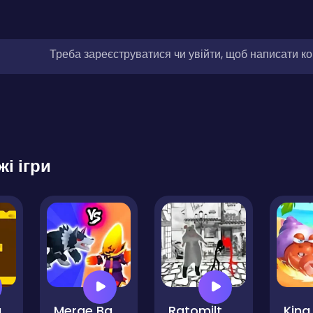
Треба зареєструватися чи увійти, щоб написати к
жі ігри
a
Merge Battle Tactics
Ratomilton Stickman Bare Knuckle