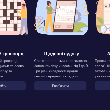
 кросворд
Щоденні судоку
З
й кросворд
Славетна японська головоломка.
Проста та
дказки та слова,
Заповніть сітку числами від 1 до 9.
слова”. 
огіку та
Три рівні складності щодня:
заховані 
ас.
легкий, середній і складний.
уважність
ейти
Розвʼязати