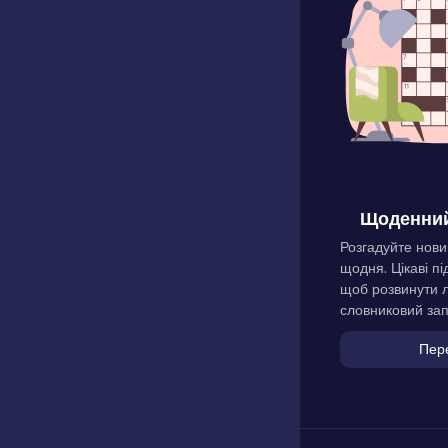
Щоденний
Розгадуйте нови
щодня. Цікаві пі
щоб розвинути л
словниковий зап
Пер