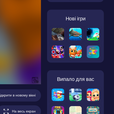
Нові ігри
Випало для вас
ідкрити в новому вікні
На весь екран