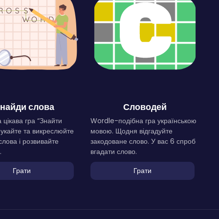
найди слова
Словодей
 цікава гра “Знайти
Wordle-подібна гра українською
Шукайте та викреслюйте
мовою. Щодня відгадуйте
слова і розвивайте
закодоване слово. У вас 6 спроб
.
вгадати слово.
Грати
Грати