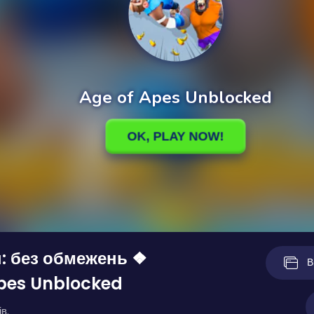
: без обмежень ❖
В
pes Unblocked
в.