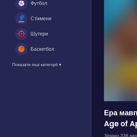
Футбол
Стікмени
Шутери
Баскетбол
Показати інші категорії ▾
Ера мавп
Age of A
Зіграно 336 разі