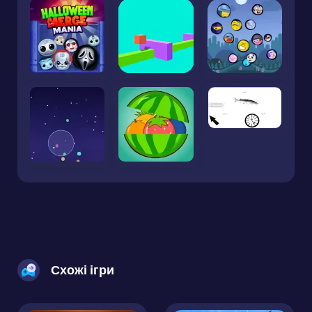
Схожі ігри