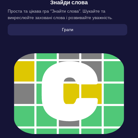
Знайди слова
Проста та цікава гра “Знайти слова”. Шукайте та
викреслюйте заховані слова і розвивайте уважність.
Грати