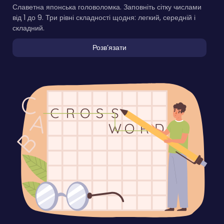
Славетна японська головоломка. Заповніть сітку числами
від 1 до 9. Три рівні складності щодня: легкий, середній і
складний.
Розвʼязати