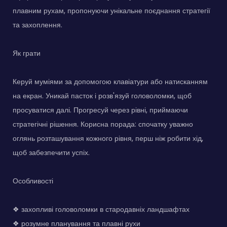
плавним рухам, пропонуючи унікальне поєднання стратегії
та захоплення.
Як грати
Керуй муміями за допомогою клавіатури або натисканням
на екран. Уникай пасток і розв'язуй головоломки, щоб
просуватися далі. Прогресуй через рівні, приймаючи
стратегічні рішення. Корисна порада: спочатку уважно
оглянь розташування кожного рівня, перш ніж робити хід,
щоб забезпечити успіх.
Особливості
❖ захопливі головоломки в стародавніх ландшафтах
❖ розумне планування та плавні рухи