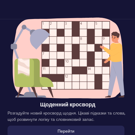
Щоденний кросворд
Розгадуйте новий кросворд щодня. Цікаві підказки та слова,
щоб розвинути логіку та словниковий запас.
Перейти