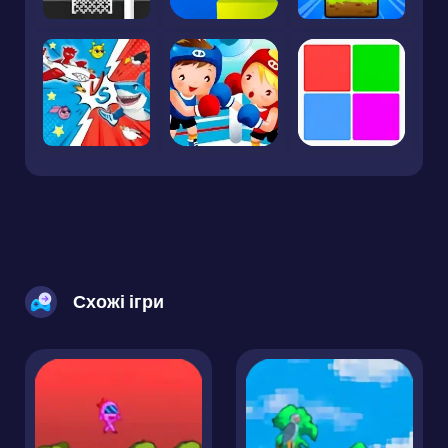
Схожі ігри