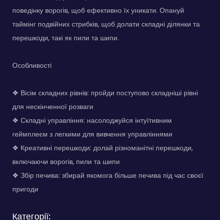
поведінку ворогів, щоб ефективно їх уникати. Опануй
таймінг подвійних стрибків, щоб долати складні ділянки та
перешкоди, такі як пили та шипи.
Особливості
❖ Вісім складних рівнів: пройди поступово складніші рівні
для нескінченної розваги
❖ Складні управління: насолоджуйся інтуїтивним
геймплеєм з легкими для вивчення управліннями
❖ Креативні перешкоди: долай різноманітні перешкоди,
включаючи ворогів, пили та шипи
❖ Збір печива: збирай якомога більше печива під час своєї
пригоди
Категорії: