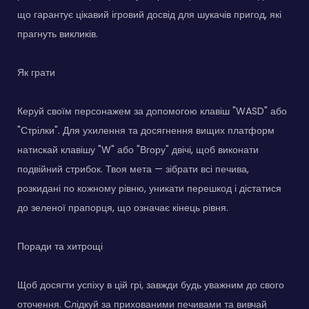
що гарантує цікавий ігровий досвід для шукачів пригод, які
прагнуть викликів.
Як грати
Керуй своїм персонажем за допомогою клавіш "WASD" або
"Стрілки". Для ухилення та досягнення вищих платформ
натискай клавішу "W" або "Вгору" двічі, щоб виконати
подвійний стрибок. Твоя мета — зібрати всі печива,
розкидані по кожному рівню, уникати перешкод і дістатися
до зеленої прапорця, що означає кінець рівня.
Поради та хитрощі
Щоб досягти успіху в цій грі, завжди будь уважним до свого
оточення. Слідкуй за прихованими печивами та вивчай