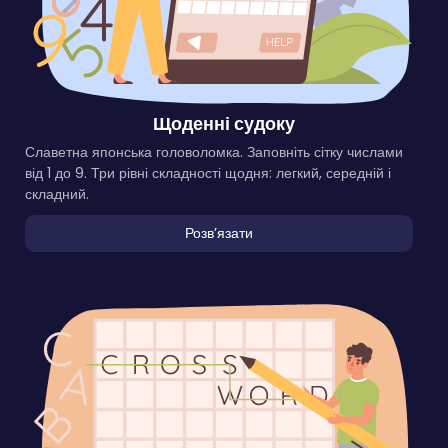
Щоденні судоку
Славетна японська головоломка. Заповніть сітку числами
від 1 до 9. Три рівні складності щодня: легкий, середній і
складний.
Розвʼязати