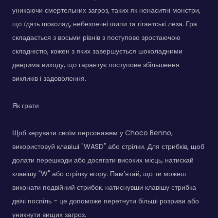
уникаючи смертельних загроз, таких як ненаситні монстри,
що їдять шоколад, небезпечні шипи та гігантські леза. Гра
складається з восьми рівнів з поступово зростаючою
складністю, кожен з яких завершується шоколадними
дверима виходу, що гарантує поступове збільшення
викликів і задоволення.
Як грати
Щоб керувати своїм персонажем у Choco Benno,
використовуй клавіші "WASD" або стрілки. Для стрибків, щоб
долати перешкоди або досягати високих місць, натискай
клавішу "W" або стрілку вгору. Пам’ятай, що ти можеш
виконати подвійний стрибок, натиснувши клавішу стрибка
двічі поспіль - це допоможе перетнути більші розриви або
уникнути вищих загроз.