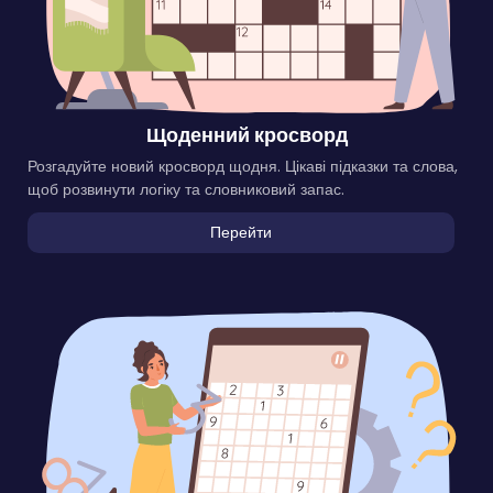
Щоденний кросворд
Розгадуйте новий кросворд щодня. Цікаві підказки та слова,
щоб розвинути логіку та словниковий запас.
Перейти