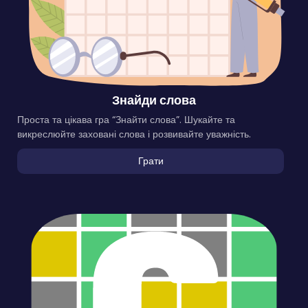
Знайди слова
Проста та цікава гра “Знайти слова”. Шукайте та
викреслюйте заховані слова і розвивайте уважність.
Грати