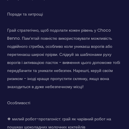
Поради та хитрощі
Грай стратегічно, щоб подолати кожен рівень у Choco
Benno. Пам’ятай повністю використовувати можливість
подвійного стрибка, особливо коли уникаєш ворогів або
перетинаєш широкі прірви. Слідкуй за шаблонами руху
ворогів і активацією пасток - вивчення цього допоможе тобі
передбачити та уникати небезпек. Нарешті, керуй своїм
ризиком - іноді краще пропустити склянку, якщо вона
знаходиться в дуже небезпечному місці!
Особливості
❖ милий робот-протагоніст: грай як чарівний робот на
пошуках шоколадних молочних коктейлів