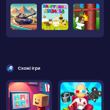
Схожі ігри