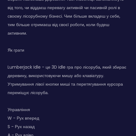
від того, чи віддаєш перевагу активній чи пасивній ролі в
своєму лісорубному бізнесі. Чим більше вкладеш у себе,
тим більше отримаєш від своєї роботи, коли будеш
активним.
Як грати
Lumberjack Idle - це 3D idle гра про лісоруба, який збирає
деревину, використовуючи мишу або клавіатуру.
Утримування лівої кнопки миші та перетягування курсора
переміщує лісоруба.
Управління
W - Рух вперед
S - Рух назад
A - Рух вліво