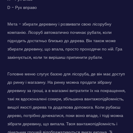
D - Рух вправо
Мета - збирати деревину і розвивати свою лісорубну
компанію. Лісоруб автоматично починає рубати, коли
підходить достатньо близько до дерева. Він також може
збирати деревину, що впала, просто проходячи по ній. Гра
закінчується, коли ти вирішиш припинити рубати.
Головне меню слугує базою для лісоруба, де він має доступ
до ринку і магазину. На ринку можна продати зібрану
деревину за гроші, а в магазині витратити їх на покращення,
такі як вдосконалені сокири, збільшена вантажопідйомність,
вищої якості дерева та додаткова допомога. Коли рубаєш
дерево, потрібно дочекатися, поки воно впаде, і тоді можна
зібрати деревину, що випала. Твоя вантажопідйомність і
лічильник грошей відображатимуться внизу екрана. Зі