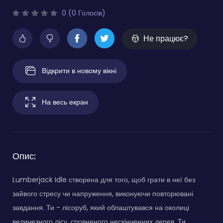
0 (0 Голосів)
Не працює?
Відкрити в новому вікні
На весь екран
Опис:
Lumberjack Idle створена для того, щоб грати в неї без
зайвого стресу чи напруження, виконуючи повторювані
завдання. Ти - лісоруб, який облаштувався на околиці
величезного лісу, сповненого нескінченних дерев. Ти