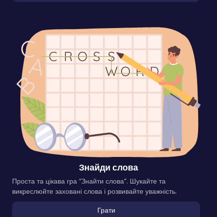
Знайди слова
Проста та цікава гра “Знайти слова”. Шукайте та
викреслюйте заховані слова і розвивайте уважність.
Грати