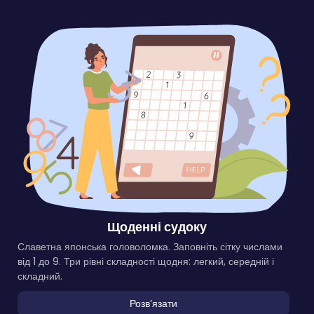
Щоденні судоку
Славетна японська головоломка. Заповніть сітку числами
від 1 до 9. Три рівні складності щодня: легкий, середній і
складний.
Розвʼязати