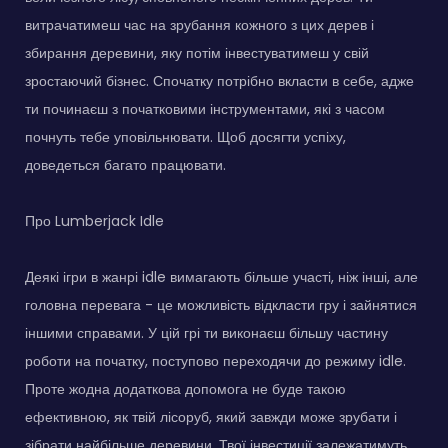
витрачатимеш час на зрубання кожного з цих дерев і
збирання деревини, яку потім інвестуватимеш у свій
зростаючий бізнес. Спочатку потрібно вкласти в себе, адже
ти починаєш з початковими інструментами, які з часом
почнуть тебе уповільнювати. Щоб досягти успіху,
доведеться багато працювати.
Про Lumberjack Idle
Деякі ігри в жанрі idle вимагають більше участі, ніж інші, але
головна перевага - це можливість відкласти гру і зайнятися
іншими справами. У цій грі ти виконаєш більшу частину
роботи на початку, поступово переходячи до режиму idle.
Проте жодна додаткова допомога не буде такою
ефективною, як твій лісоруб, який завжди може зрубати і
зібрати найбільше деревини. Твої інвестиції залежатимуть