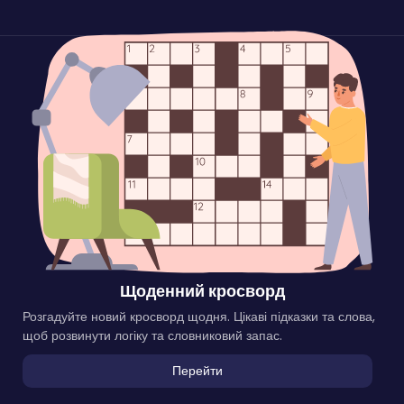
Щоденний кросворд
Розгадуйте новий кросворд щодня. Цікаві підказки та слова,
щоб розвинути логіку та словниковий запас.
Перейти